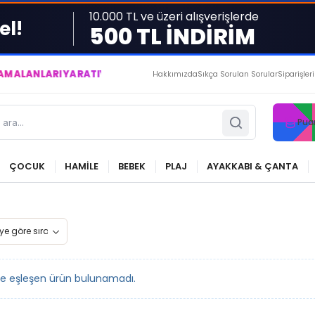
10.000 TL ve üzeri alışverişlerde
el!
500 TL İNDİRİM
LARI YARATIYOR VE YAŞATIYORUZ ● BİZİMLE DAİMA KÂRDASINIZ
Hakkımızda
Sıkça Sorulan Sorular
Siparişler
Pua
ÇOCUK
HAMİLE
BEBEK
PLAJ
AYAKKABI & ÇANTA
le eşleşen ürün bulunamadı.