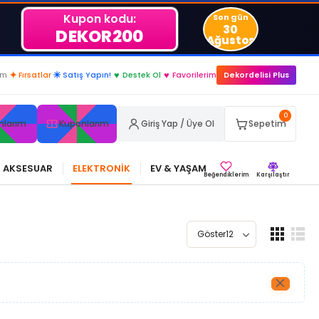
Kupon kodu:
Son gün
30
DEKOR200
Ağustos
...
im
✦
Fırsatlar
☀
Satış Yapın!
♥
Destek Ol
♥
Favorilerim
Dekordelisi Plus
0
nlarım
Kuponlarım
Giriş Yap / Üye Ol
Sepetim
AKSESUAR
ELEKTRONİK
EV & YAŞAM
Beğendiklerim
Karşılaştır