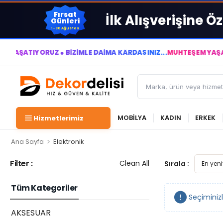
Fırsat
İlk Alışverişine Öz
Günleri
1-30 Ağustos
TIYORUZ ● BİZİMLE DAİMA KÂRDASINIZ...
MUHTEŞEM YAŞAM ALAN
MOBİLYA
KADIN
ERKEK
Hizmetlerimiz
>
Ana Sayfa
Elektronik
Filter :
Clean All
Sırala :
Tüm Kategoriler
Seçiminiz
AKSESUAR