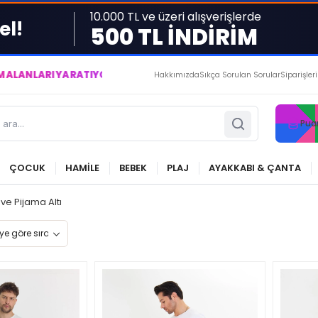
10.000 TL ve üzeri alışverişlerde
el!
500 TL İNDİRİM
I YARATIYOR VE YAŞATIYORUZ ● BİZİMLE DAİMA KÂRDASINIZ...
Hakkımızda
Sıkça Sorulan Sorular
Siparişler
Pua
ÇOCUK
HAMİLE
BEBEK
PLAJ
AYAKKABI & ÇANTA
ve Pijama Altı