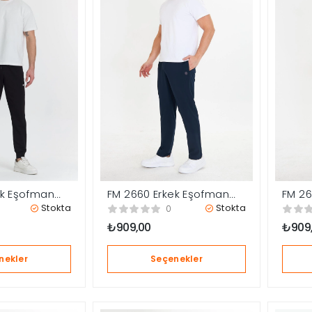
ek Eşofman
FM 2660 Erkek Eşofman
FM 26
Altı
Altı
Stokta
Stokta
0
₺
909,00
₺
909
nekler
Seçenekler