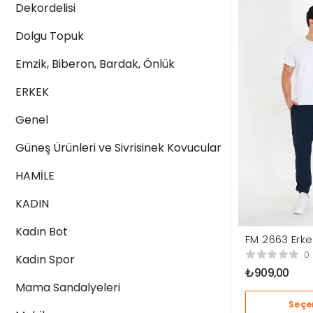
Dekordelisi
Dolgu Topuk
Emzik, Biberon, Bardak, Önlük
ERKEK
Genel
Güneş Ürünleri ve Sivrisinek Kovucular
HAMİLE
KADIN
Kadın Bot
FM 2663 Erk
Altı
0
Kadın Spor
₺
909,00
Mama Sandalyeleri
Seçe