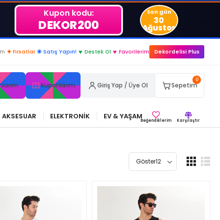
Kupon kodu:
Son gün
30
DEKOR200
Ağustos
im
✦
Fırsatlar
☀
Satış Yapın!
♥
Destek Ol
♥
Favorilerim
Dekordelisi Plus
0
nlarım
Kuponlarım
Giriş Yap / Üye Ol
Sepetim
AKSESUAR
ELEKTRONİK
EV & YAŞAM
Beğendiklerim
Karşılaştır