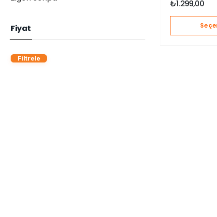
₺
1.299,00
Seçe
Fiyat
Filtrele