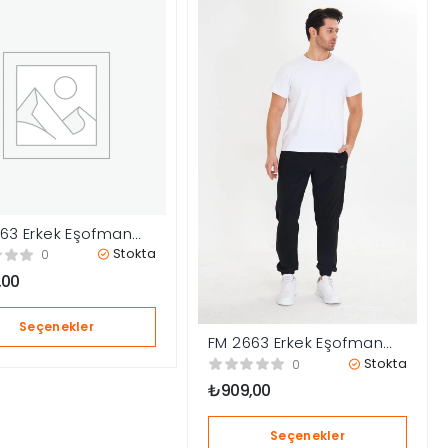
63 Erkek Eşofman
Stokta
0
,00
Seçenekler
FM 2663 Erkek Eşofman
Altı
Stokta
0
₺
909,00
Seçenekler