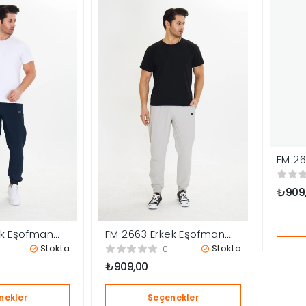
FM 26
Altı
₺
909
ek Eşofman
FM 2663 Erkek Eşofman
Altı
Stokta
Stokta
0
₺
909,00
nekler
Seçenekler