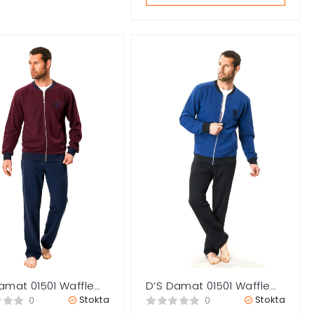
amat 01501 Waffle
D’S Damat 01501 Waffle
 Eşofman Takımı
Erkek Eşofman Takımı
Stokta
Stokta
0
0