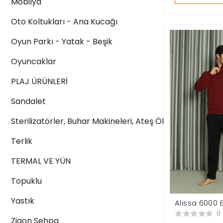
Mobilya
Oto Koltukları - Ana Kucağı
Oyun Parkı - Yatak - Beşik
Oyuncaklar
PLAJ ÜRÜNLERİ
Sandalet
Sterilizatörler, Buhar Makineleri, Ateş Ölçerler
Terlik
TERMAL VE YÜN
Topuklu
Yastık
Alissa 6000 
Eşofman Tak
0
Zigon Sehpa