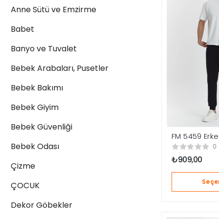
Anne Sütü ve Emzirme
Babet
Banyo ve Tuvalet
Bebek Arabaları, Pusetler
Bebek Bakımı
Bebek Giyim
Bebek Güvenliği
FM 5459 Erk
Altı
Bebek Odası
0
₺
909,00
Çizme
Seçe
ÇOCUK
Dekor Göbekler