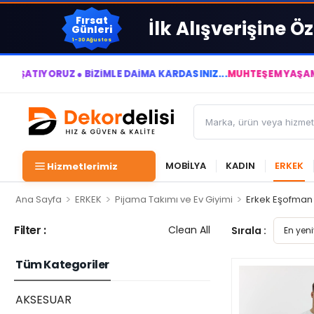
Fırsat
İlk Alışverişine Öz
Günleri
1-30 Ağustos
ORUZ ● BİZİMLE DAİMA KÂRDASINIZ...
MUHTEŞEM YAŞAM ALANLAR
MOBİLYA
KADIN
ERKEK
Hizmetlerimiz
>
>
>
Ana Sayfa
ERKEK
Pijama Takımı ve Ev Giyimi
Erkek Eşofman 
Filter :
Clean All
Sırala :
Tüm Kategoriler
AKSESUAR