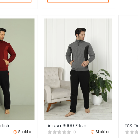
Erkek
D’S D
Alissa 6000 Erkek
ımı
Erkek
Eşofman Takımı
Stokta
Stokta
0