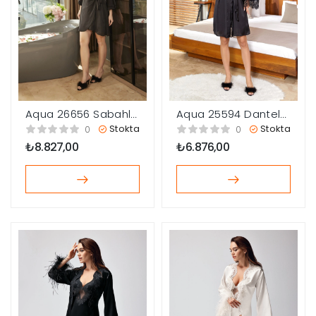
Aqua 26656 Sabahlık
Aqua 25594 Dantel
Gecelik Takım
ve Tül Detaylı Saten
Stokta
Stokta
0
0
Gecelik Sabahlık
₺
8.827,00
₺
6.876,00
Takım
çerler