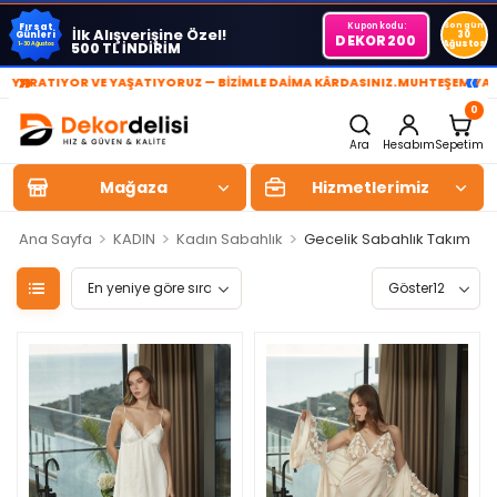
Kupon kodu:
Son gün
Fırsat
İlk Alışverişine Özel!
Günleri
30
DEKOR200
Ağustos
500 TL İNDİRİM
1-30 Ağustos
»
«
ATIYOR VE YAŞATIYORUZ — BİZİMLE DAİMA KÂRDASINIZ.
MUHTEŞEM YAŞAM A
0
Ara
Hesabım
Sepetim
Mağaza
Hizmetlerimiz
>
>
>
Ana Sayfa
KADIN
Kadın Sabahlık
Gecelik Sabahlık Takım