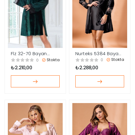
Nurteks 5384 Bayan
Flz 32-70 Bayan
Sabahlık Gecelik
Kadife Sabahlık Ve
Stokta
Stokta
0
0
Takım
Gecelik Takım
₺
2.288,00
₺
2.210,00