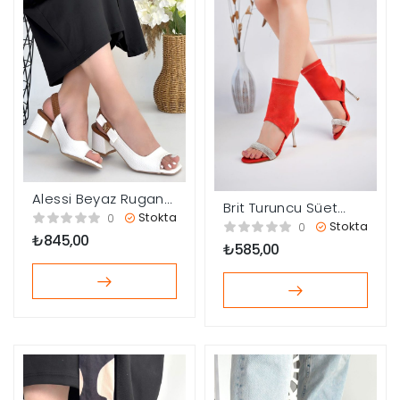
Alessi Beyaz Rugan
Brit Turuncu Süet
Topuklu Ayakkabı
Stokta
0
Booite
Stokta
0
₺
845,00
₺
585,00
çerler