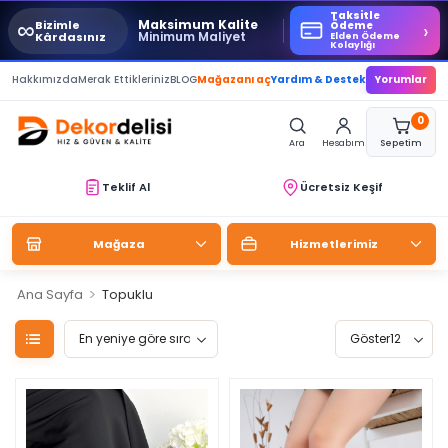
Taksitle
∞
Maksimum Kalite
Bizimle
›
Ödeme
Minimum Maliyet
Kârdasınız
Elden Ödeme
Kolaylığı
Hakkımızda
Merak Ettikleriniz
BLOG
Mağazanı aç
Yardım & Destek
Yorumlar
0
Ara
Hesabım
Sepetim
Teklif Al
Ücretsiz Keşif
Mağaza
Hizmetlerimiz
>
Ana Sayfa
Topuklu