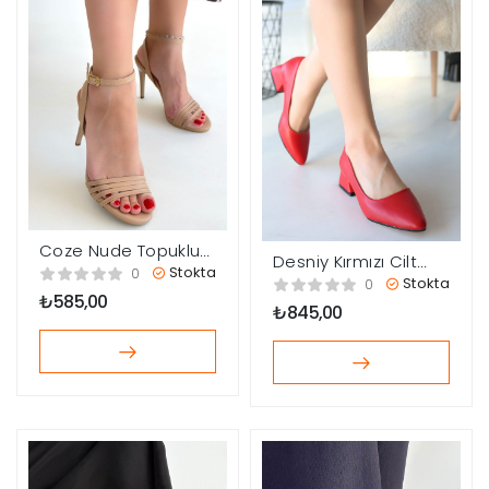
Coze Nude Topuklu
Desniy Kırmızı Cilt
Ayakkabı
Stokta
0
Topuklu Ayakkabı
Stokta
0
₺
585,00
₺
845,00