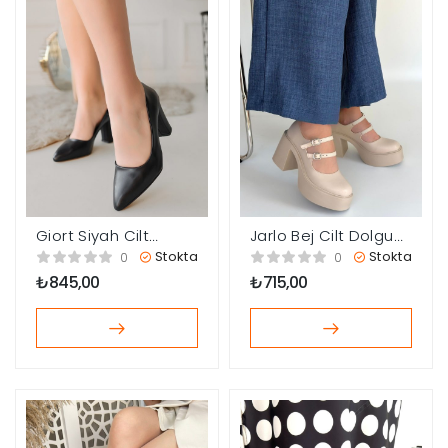
Giort Siyah Cilt
Jarlo Bej Cilt Dolgu
Topuklu Ayakkabı
Topuk Ayakkabı
Stokta
Stokta
0
0
₺
845,00
₺
715,00