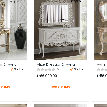
ar & Ayna
Alize Dresuar & Ayna
Aymir
Stokta
Stokta
0
₺
66.000,00
₺
56.
e Ekle
Sepete Ekle