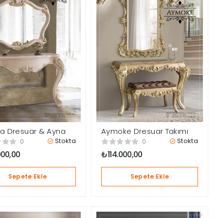
a Dresuar & Ayna
Aymoke Dresuar Takımı
Stokta
Stokta
0
0
000,00
₺
114.000,00
Sepete Ekle
Sepete Ekle