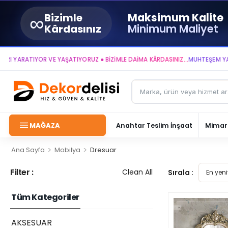
∞
Maksimum Kalite
Bizimle
Minimum Maliyet
Kârdasınız
RATIYOR VE YAŞATIYORUZ ● BİZİMLE DAİMA KÂRDASINIZ...
MUHTEŞEM YAŞAM A
MAĞAZA
Anahtar Teslim İnşaat
Mimari
>
>
Ana Sayfa
Mobilya
Dresuar
Filter :
Clean All
Sırala :
Tüm Kategoriler
AKSESUAR