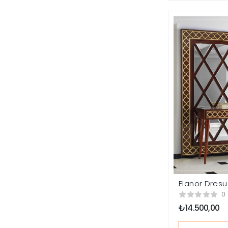
Elanor Dres
0
₺
14.500,00