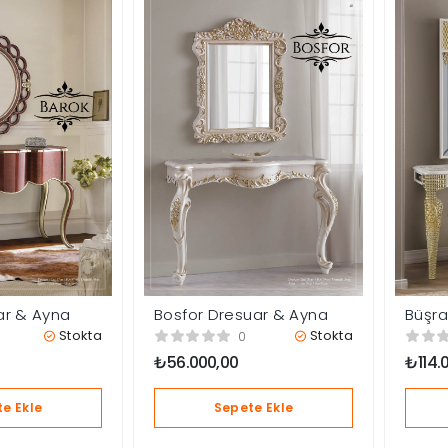
ar & Ayna
Bosfor Dresuar & Ayna
Büşra
Stokta
Stokta
0
₺
56.000,00
₺
114.
e Ekle
Sepete Ekle