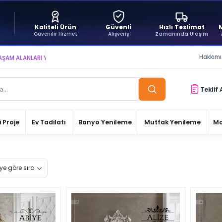
Kaliteli Ürün
Güvenli
Hızlı Teslimat
Güvenilir Hizmet
Alışveriş
Zamanında Ulaşım
Hakkım
LANLARI YARATIYOR VE YAŞATIYORUZ ● BİZİMLE DAİMA KÂRDASINIZ...
Teklif 
 Proje
Ev Tadilatı
Banyo Yenileme
Mutfak Yenileme
Mo