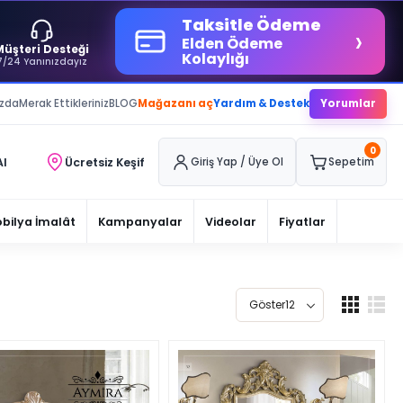
Taksitle Ödeme
›
Elden Ödeme
Müşteri Desteği
Kolaylığı
7/24 Yanınızdayız
ızda
Merak Ettikleriniz
BLOG
Mağazanı aç
Yardım & Destek
Yorumlar
0
Al
Ücretsiz Keşif
Giriş Yap / Üye Ol
Sepetim
bilya İmalât
Kampanyalar
Videolar
Fiyatlar