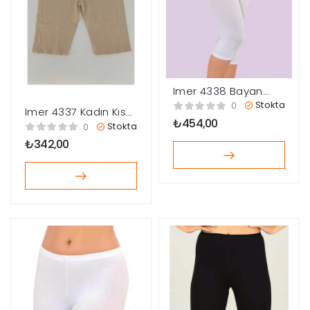
Imer 4338 Bayan
Kapri Tayt
Stokta
0
Imer 4337 Kadın Kısa
₺
454,00
Tayt
Stokta
0
₺
342,00
çerler