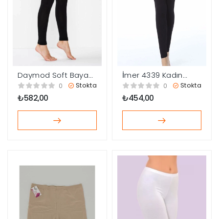
Daymod Soft Bayan
İmer 4339 Kadın
Tayt
Modal Uzun Tayt
Stokta
Stokta
0
0
₺
582,00
₺
454,00