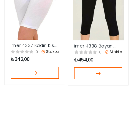
Imer 4337 Kadın Kısa
Imer 4338 Bayan
Tayt
Kapri Tayt
Stokta
Stokta
0
0
₺
342,00
₺
454,00