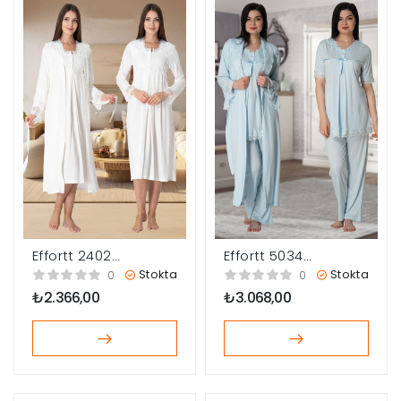
Effortt 2402
Effortt 5034
Sabahlıklı Lohusa
Sabahlıklı Lohusa
Stokta
Stokta
0
0
Gecelik Takımı
Pijama Takımı
₺
2.366,00
₺
3.068,00