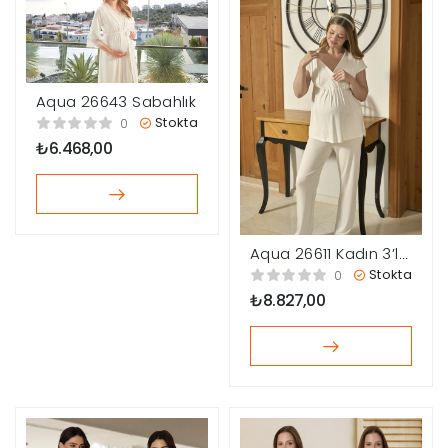
Aqua 26643 Sabahlık
Stokta
0
₺
6.468,00
Aqua 26611 Kadın 3’lü
Lohusa Pijama Takım
Stokta
0
₺
8.827,00