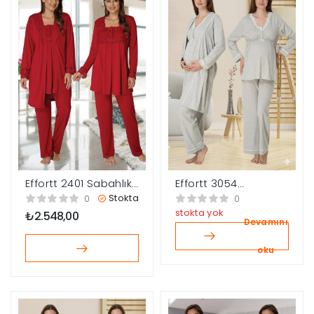
Effortt 2401 Sabahlıklı
Effortt 3054
Lohusa Pijama Takımı
Sabahlıklı Lohusa
Stokta
0
0
Pijama Takımı
stokta yok
₺
2.548,00
Devamını
oku
çerler