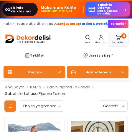
Taksitle
∞
Maksimum Kalite
Bizimle
›
Ödeme
Minimum Maliyet
Kârdasınız
Elden Ödeme
Kolaylığı
Hakkımızda
Merak Ettikleriniz
BLOG
Mağazanı aç
Yardım & Destek
Yorumlar
0
Ara
Hesabım
Sepetim
Teklif Al
Ücretsiz Keşif
Mağaza
Hizmetlerimiz
>
>
>
Ana Sayfa
KADIN
Kadın Pijama Takımları
Sabahlıklı Lohusa Pijama Takımı