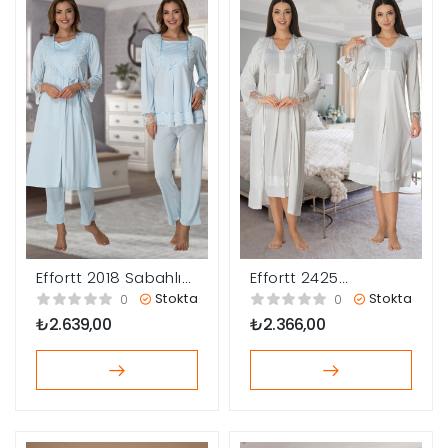
Effortt 2018 Sabahlıklı
Effortt 2425
Lohusa Pijama Takımı
Sabahlıklı Lohusa
Stokta
Stokta
0
0
Gecelik
₺
2.639,00
₺
2.366,00