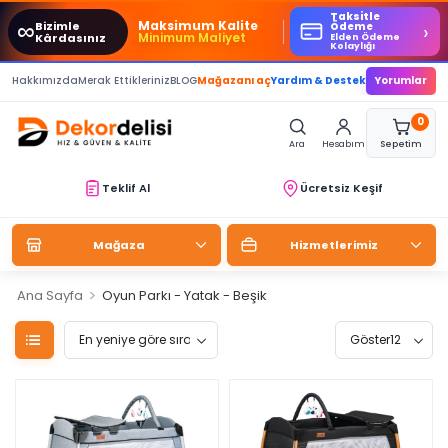
Taksitle
∞
Maksimum Kalite
Bizimle
›
Ödeme
Minimum Maliyet
Kârdasınız
Elden Ödeme
Kolaylığı
Hakkımızda
Merak Ettikleriniz
BLOG
Mağazanı aç
Yardım & Destek
Yorumlar
0
Ara
Hesabım
Sepetim
Teklif Al
Ücretsiz Keşif
Mağaza
Hizmetlerimiz
>
Ana Sayfa
Oyun Parkı - Yatak - Beşik