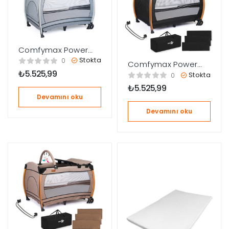
Comfymax Power
Park Yatak Oyun
Stokta
0
Comfymax Power
Parkı 70×110 – Steel
₺
5.525,99
Park Yatak Oyun
Stokta
0
Grey
Parkı 70×110 –
₺
5.525,99
Cosmos Black
Devamını oku
Devamını oku