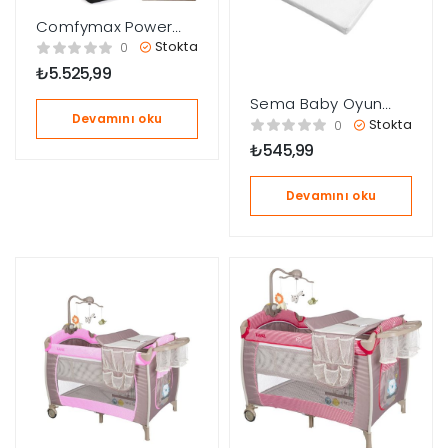
Comfymax Power
Park Yatak Oyun
Stokta
0
Parkı 70×110 – Wood
₺
5.525,99
Brown
Sema Baby Oyun
Devamını oku
Parkı/Pak Yatak
Stokta
0
Minderi 70x110cm
₺
545,99
Devamını oku
çerler