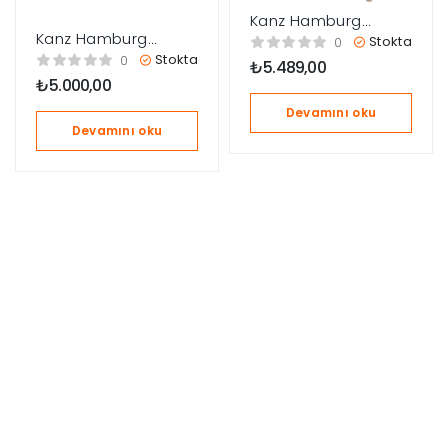
Kanz Hamburg
Kanz Hamburg
70x110cm Dönenceli
Stokta
0
70x110cm Dönenceli
Oyun Parkı Seyahat
Stokta
0
₺
5.489,00
Oyun Parkı Seyahat
Yatağı – Kırmızı
₺
5.000,00
Yatağı – Pembe
Devamını oku
Devamını oku