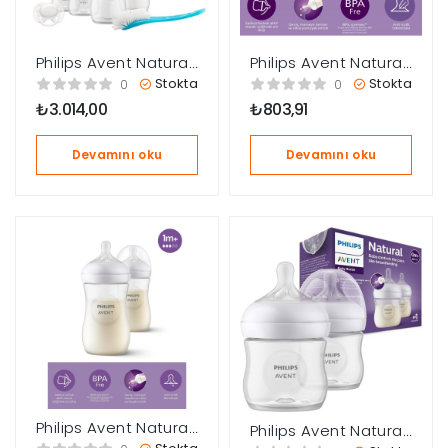
Philips Avent Natural
Philips Avent Natural
Response Hoşgeldin
Response Anti-Colic
Stokta
Stokta
0
0
Bebek Hediye Seti
PP Biberon 125 ml +0
₺
3.014,00
₺
803,91
SCD838/11
ay
Devamını oku
Devamını oku
Philips Avent Natural
Philips Avent Natural
Response PP 2’li