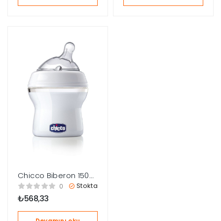
Chicco Biberon 150
Ml Natural Felling
Stokta
0
0Ay+
₺
568,33
Devamını oku