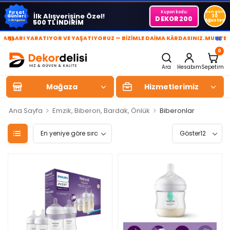
Kupon kodu:
Son gün
Fırsat
İlk Alışverişine Özel!
Günleri
30
DEKOR200
Ağustos
500 TL İNDİRİM
1-30 Ağustos
»
«
LARI YARATIYOR VE YAŞATIYORUZ — BİZİMLE DAİMA KÂRDASINIZ.
MUHTEŞEM
0
Ara
Hesabım
Sepetim
Mağaza
Hizmetlerimiz
>
>
Ana Sayfa
Emzik, Biberon, Bardak, Önlük
Biberonlar