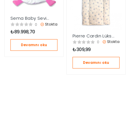
Sema Baby Sevi
Sevimli Alt Açma
Stokta
0
Minderi – Pembe
₺
89.998,70
Pierre Cardin Lüks
Nakışlı Alt Açma
Stokta
0
Devamını oku
Minderi – Mavi
₺
309,99
Devamını oku