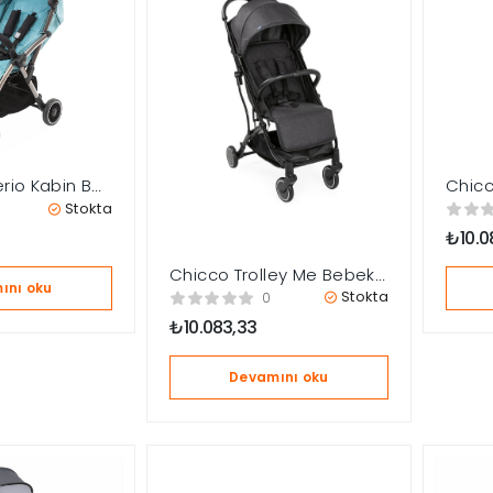
rio Kabin Boy
Chicc
sı – Hydra
Araba
Stokta
₺
10.0
Chicco Trolley Me Bebek
ını oku
Arabası Stone
Stokta
0
₺
10.083,33
Devamını oku