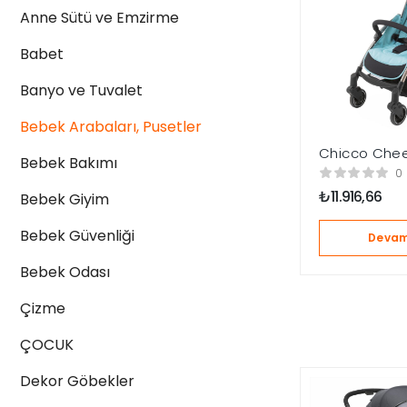
Anne Sütü ve Emzirme
Babet
Banyo ve Tuvalet
Bebek Arabaları, Pusetler
Chicco Chee
Bebek Bakımı
Bebek Araba
0
₺
11.916,66
Bebek Giyim
Bebek Güvenliği
Devam
Bebek Odası
Çizme
ÇOCUK
Dekor Göbekler