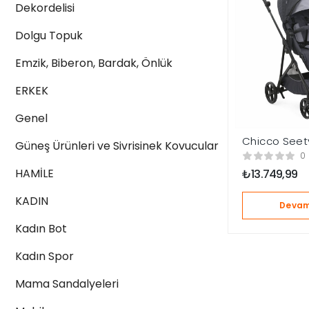
Dekordelisi
Dolgu Topuk
Emzik, Biberon, Bardak, Önlük
ERKEK
Genel
Chicco Seety
Güneş Ürünleri ve Sivrisinek Kovucular
Bebek Araba
0
Grey
HAMİLE
₺
13.749,99
KADIN
Devam
Kadın Bot
Kadın Spor
Mama Sandalyeleri