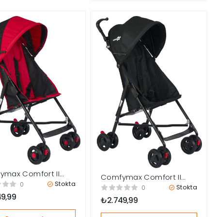
ymax Comfort II
Comfymax Comfort II
n Bebek Arabası –
Stokta
0
Baston Bebek Arabası –
Stokta
0
ı
Siyah
49,99
₺
2.749,99