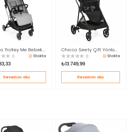
o Trolley Me Bebek
Chicco Seety Çift Yönlü
sı Light Grey
Bebek Arabası – Etna
Stokta
Stokta
0
0
Black
83,33
₺
13.749,99
Devamını oku
Devamını oku