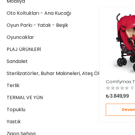
Mobilya
Oto Koltukları - Ana Kucağı
Oyun Parkı - Yatak - Beşik
Oyuncaklar
PLAJ ÜRÜNLERİ
Sandalet
Sterilizatörler, Buhar Makineleri, Ateş Ölçerler
Comfymax T
Terlik
Baston Bebe
0
Dark Red
₺
3.849,99
TERMAL VE YÜN
Topuklu
Devam
Yastık
Zigon Sehpa