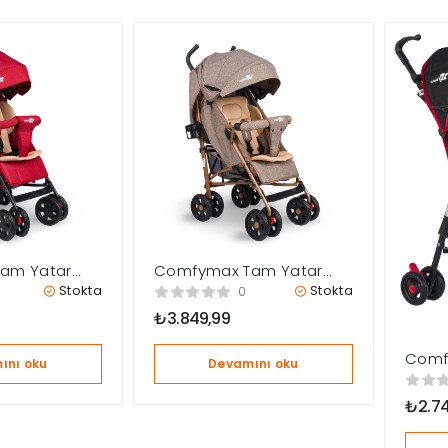
am Yatar
Comfymax Tam Yatar
k Arabası –
Baston Bebek Arabası –
Stokta
Stokta
0
Wood Brown
₺
3.849,99
Comf
ını oku
Devamını oku
Basto
Kırmız
₺
2.7