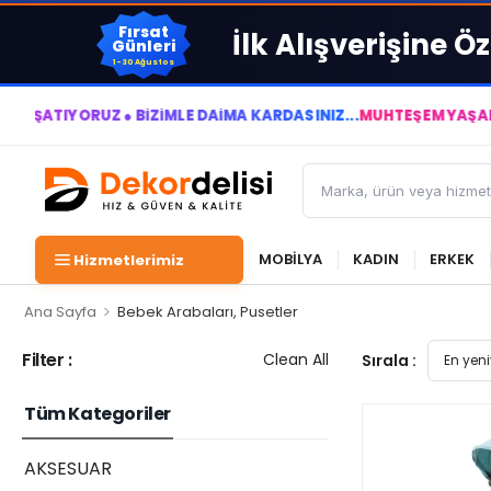
Fırsat
İlk Alışverişine Öz
Günleri
1-30 Ağustos
YORUZ ● BİZİMLE DAİMA KÂRDASINIZ...
MUHTEŞEM YAŞAM ALANLAR
MOBİLYA
KADIN
ERKEK
Hizmetlerimiz
>
Ana Sayfa
Bebek Arabaları, Pusetler
Filter :
Clean All
Sırala :
Tüm Kategoriler
AKSESUAR