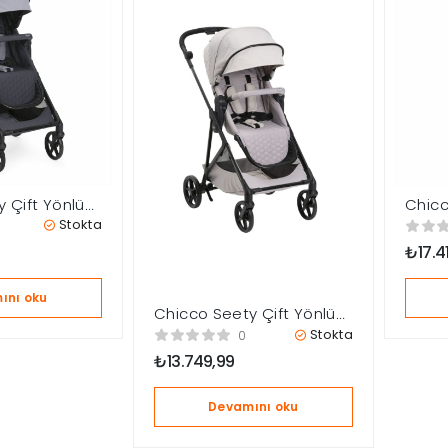
 Çift Yönlü
Chic
sı – Boston
Araba
Stokta
₺
17.4
ını oku
Chicco Seety Çift Yönlü
Bebek Arabası – Florence
Stokta
0
Beige
₺
13.749,99
Devamını oku