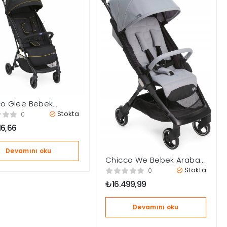
co Glee Bebek
sı – Uneven Siyah
Stokta
0
16,66
Devamını oku
Chicco We Bebek Arabası
– Cool Grey
Stokta
0
₺
16.499,99
Devamını oku