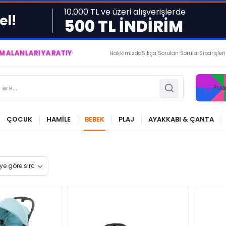
10.000 TL ve üzeri alışverişlerde
el!
500 TL İNDİRİM
I YARATIYOR VE YAŞATIYORUZ ● BİZİMLE DAİMA KÂRDASINIZ...
Hakkımızda
Sıkça Sorulan Sorular
Siparişler
Pua
ÇOCUK
HAMİLE
BEBEK
PLAJ
AYAKKABI & ÇANTA