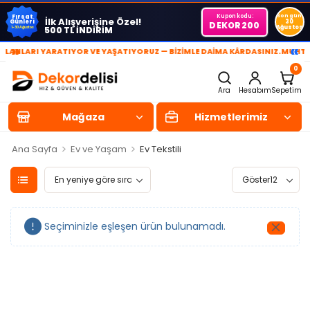
Kupon kodu:
Son gün
Fırsat
İlk Alışverişine Özel!
Günleri
30
DEKOR200
Ağustos
500 TL İNDİRİM
1-30 Ağustos
»
«
ANLARI YARATIYOR VE YAŞATIYORUZ — BİZİMLE DAİMA KÂRDASINIZ.
MUHTEŞE
0
Ara
Hesabım
Sepetim
Mağaza
Hizmetlerimiz
>
>
Ana Sayfa
Ev ve Yaşam
Ev Tekstili
Seçiminizle eşleşen ürün bulunamadı.