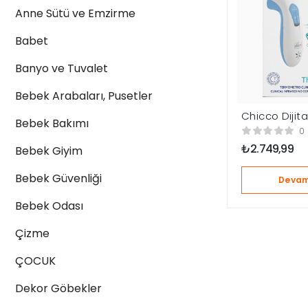
Anne Sütü ve Emzirme
Babet
Banyo ve Tuvalet
Bebek Arabaları, Pusetler
Chicco Dijit
Bebek Bakımı
Ateş Ölçer 
0
₺
2.749,99
Bebek Giyim
Bebek Güvenliği
Devam
Bebek Odası
Çizme
ÇOCUK
Dekor Göbekler