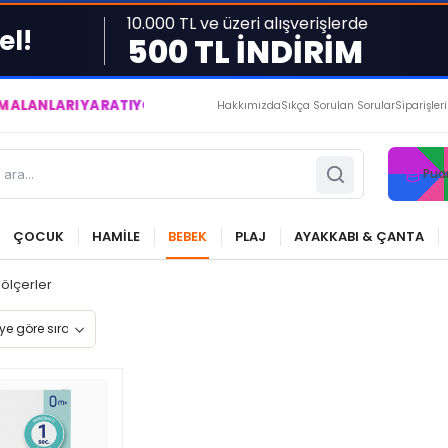
10.000 TL ve üzeri alışverişlerde
el!
500 TL İNDİRİM
RI YARATIYOR VE YAŞATIYORUZ ● BİZİMLE DAİMA KÂRDASINIZ..
Hakkımızda
Sıkça Sorulan Sorular
Siparişler
Pua
ÇOCUK
HAMİLE
BEBEK
PLAJ
AYAKKABI & ÇANTA
 ölçerler