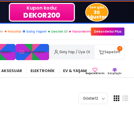
Kupon kodu:
Son gün
30
DEKOR200
Ağustos
.
im
✦
Fırsatlar
☀
Satış Yapın!
♥
Destek Ol
♥
Favorilerim
Dekordelisi Plus
0
nlarım
Kuponlarım
Giriş Yap / Üye Ol
Sepetim
AKSESUAR
ELEKTRONİK
EV & YAŞAM
Beğendiklerim
Karşılaştır