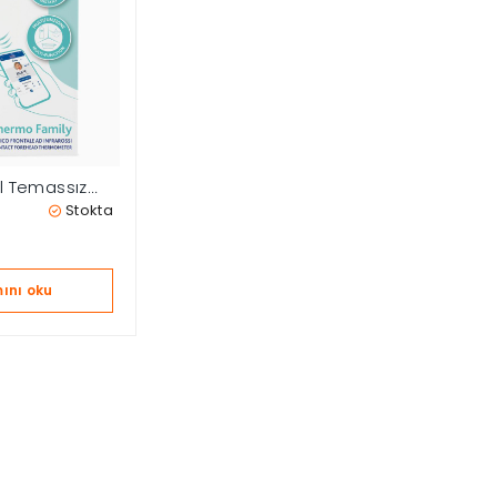
al Temassız
Termometre
Stokta
ını oku