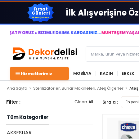
Fırsat
İlk Alışverişine Öz
Günleri
1-30 Ağustos
YORUZ ● BİZİMLE DAİMA KÂRDASINIZ...
MUHTEŞEM YAŞAM ALANLA
MOBİLYA
KADIN
ERKEK
Hizmetlerimiz
>
>
Ana Sayfa
Sterilizatörler, Buhar Makineleri, Ateş Ölçerler
Ateş
Filter :
Clean All
Sırala :
Tüm Kategoriler
AKSESUAR