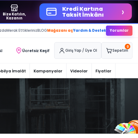
›
Kredi Kartına
Taksit İmkânı
Bize Katılın,
Kazanın
ızda
Merak Ettikleriniz
BLOG
Mağazanı aç
Yardım & Destek
Yorumlar
0
Al
Ücretsiz Keşif
Giriş Yap / Üye Ol
Sepetim
bilya İmalât
Kampanyalar
Videolar
Fiyatlar