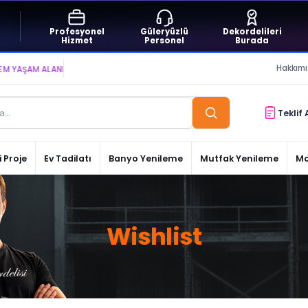
Profesyonel
Güleryüzlü
Dekordelileri
Hizmet
Personel
Burada
Hakkım
AŞAM ALANLARI YARATIYOR VE YAŞATIYORUZ ● BİZİMLE DAİMA KÂRDASINIZ...
Teklif 
 Proje
Ev Tadilatı
Banyo Yenileme
Mutfak Yenileme
Mo
Wishlist