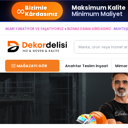
∞
Maksimum Kalite
Bizimle
Minimum Maliyet
Kârdasınız
ARI YARATIYOR VE YAŞATIYORUZ ● BİZİMLE DAİMA KÂRDASINIZ...
MUHTEŞEM Y
MAĞAZAYI GÖR
Anahtar Teslim İnşaat
Mimari