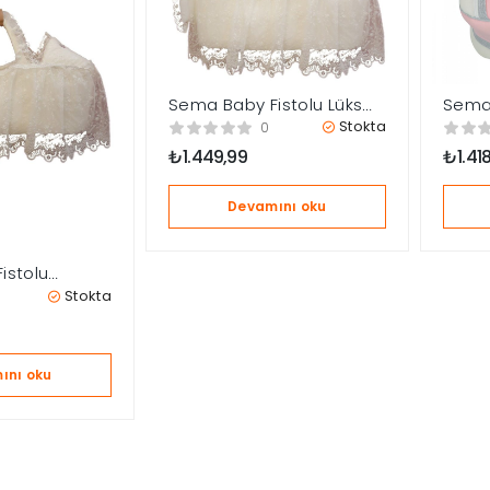
Sema Baby Fistolu Lüks
Sema
Yenidoğan Bebek Yatağı
Yeni
Stokta
0
Portbebe 8682476853018
– Ek
₺
1.449,99
₺
1.41
Devamını oku
istolu
s Yenidoğan
Stokta
 – Ekru
ını oku