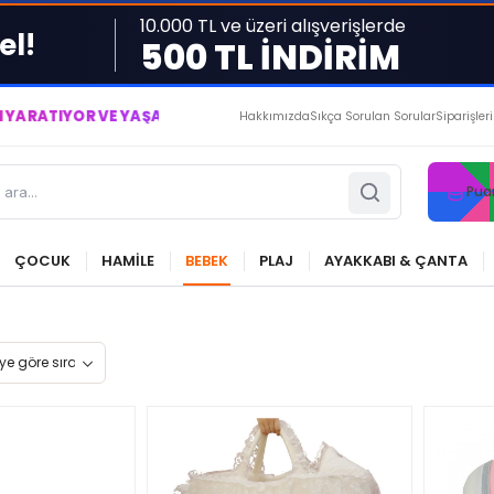
10.000 TL ve üzeri alışverişlerde
el!
500 TL İNDİRİM
YOR VE YAŞATIYORUZ ● BİZİMLE DAİMA KÂRDASINIZ...
Hakkımızda
Sıkça Sorulan Sorular
Siparişler
Pua
ÇOCUK
HAMİLE
BEBEK
PLAJ
AYAKKABI & ÇANTA