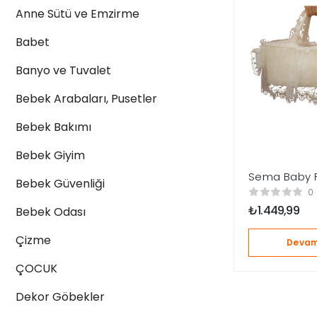
Anne Sütü ve Emzirme
Babet
Banyo ve Tuvalet
Bebek Arabaları, Pusetler
Bebek Bakımı
Bebek Giyim
Sema Baby F
Bebek Güvenliği
Güpürlü Lük
0
Bebek Yatağı
₺
1.449,99
Bebek Odası
Çizme
Devam
ÇOCUK
Dekor Göbekler