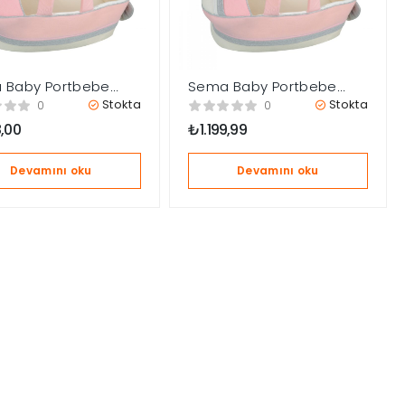
 Baby Portbebe
Sema Baby Portbebe
doğan Bebek Yatağı
Yenidoğan Bebek Yatağı
Stokta
Stokta
0
0
ru/Pembe
– Ekru/Pembe
8,00
₺
1.199,99
Devamını oku
Devamını oku