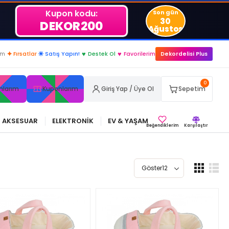
Kupon kodu:
Son gün
30
DEKOR200
Ağustos
im
✦
Fırsatlar
☀
Satış Yapın!
♥
Destek Ol
♥
Favorilerim
Dekordelisi Plus
0
nlarım
Kuponlarım
Giriş Yap / Üye Ol
Sepetim
AKSESUAR
ELEKTRONİK
EV & YAŞAM
Beğendiklerim
Karşılaştır