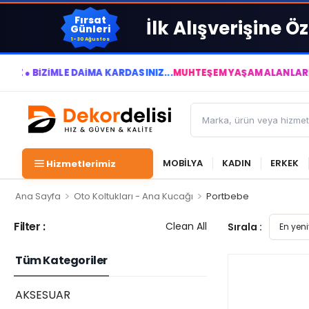
Fırsat
İlk Alışverişine Öz
Günleri
1-30 Ağustos
İZİMLE DAİMA KÂRDASINIZ...
MUHTEŞEM YAŞAM ALANLARI YARATI
MOBİLYA
KADIN
ERKEK
Hizmetlerimiz
>
>
Ana Sayfa
Oto Koltukları - Ana Kucağı
Portbebe
Filter :
Clean All
Sırala :
Tüm Kategoriler
AKSESUAR