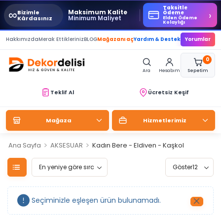
Taksitle
∞
Maksimum Kalite
Bizimle
›
Ödeme
Minimum Maliyet
Kârdasınız
Elden Ödeme
Kolaylığı
Hakkımızda
Merak Ettikleriniz
BLOG
Mağazanı aç
Yardım & Destek
Yorumlar
0
Ara
Hesabım
Sepetim
Teklif Al
Ücretsiz Keşif
Mağaza
Hizmetlerimiz
>
>
Ana Sayfa
AKSESUAR
Kadın Bere - Eldiven - Kaşkol
Seçiminizle eşleşen ürün bulunamadı.