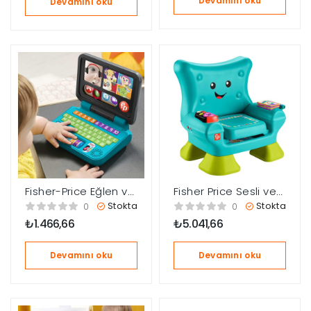
Devamını oku
Devamını oku
Fisher-Price Eğlen ve
Fisher Price Sesli ve
Öğren İlk
Işıklı Yaşa Göre
Stokta
Stokta
0
0
Bilgisayarım HHH08
Gelişim İlk Koltuğum
₺
1.466,66
₺
5.041,66
JGK94
Devamını oku
Devamını oku