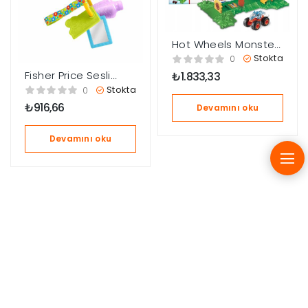
Hot Wheels Monster
Trucks Arenada
Stokta
0
Rhinomite
Fisher Price Sesli
₺
1.833,33
Mücadelesi Oyun
Eğlen ve Öğren
Stokta
0
Seti HTP18
Eğlenceli Aktivite
₺
916,66
Devamını oku
Anahtarı HWY40
Devamını oku