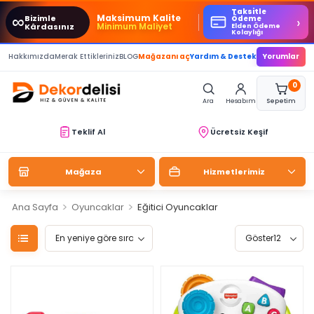
Taksitle
∞
Maksimum Kalite
Bizimle
›
Ödeme
Minimum Maliyet
Kârdasınız
Elden Ödeme
Kolaylığı
Hakkımızda
Merak Ettikleriniz
BLOG
Mağazanı aç
Yardım & Destek
Yorumlar
0
Ara
Hesabım
Sepetim
Teklif Al
Ücretsiz Keşif
Mağaza
Hizmetlerimiz
>
>
Ana Sayfa
Oyuncaklar
Eğitici Oyuncaklar