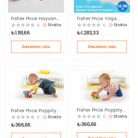
Fisher Price Hayvan
Fisher Price Yaşa
Dostlarımın Çantası
Göre Gelişim Eğitici
Stokta
Stokta
0
0
HTW93
Tablet HXB69
₺
1.191,66
₺
1.283,33
Devamını oku
Devamını oku
Fisher Price Poppity
Fisher Price Poppity
çerler
Araçlar -Turuncu
Araçlar – Mavi Fil
Stokta
0
Stokta
0
Aslan CMV97
CMV98
₺
366,66
₺
366,66