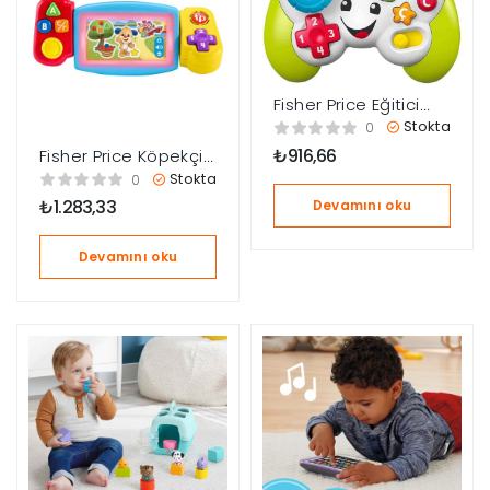
Fisher Price Eğitici
Oyun Kumandası
Stokta
0
Türkçe HXB64
₺
916,66
Fisher Price Köpekçik
ve Arkadaşları Oyun
Stokta
0
Konsolu HNL54
₺
1.283,33
Devamını oku
Devamını oku