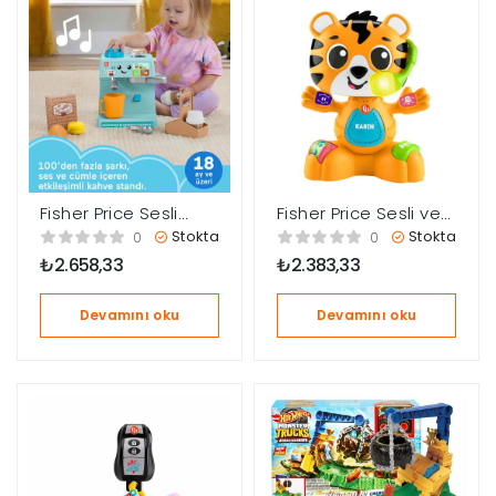
Fisher Price Sesli
Fisher Price Sesli ve
Eğlen ve Öğren
Işıklı Link Squad DJ
Stokta
Stokta
0
0
Kahve Yapmayı
Kaplan HYL28
₺
2.658,33
₺
2.383,33
Öğreniyorum HYR99
Devamını oku
Devamını oku