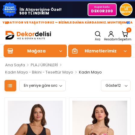
Kupon kodu:
Son gün
Fırsat
İlk Alışverişine Özel!
Günleri
30
DEKOR200
Ağustos
500 TL İNDİRİM
1-30 Ağustos
»
«
ATIYOR VE YAŞATIYORUZ — BİZİMLE DAİMA KÂRDASINIZ.
MUHTEŞEM YAŞAM A
0
Ara
Hesabım
Sepetim
Mağaza
Hizmetlerimiz
>
>
Ana Sayfa
PLAJ ÜRÜNLERİ
>
Kadın Mayo - Bikini - Tesettür Mayo
Kadın Mayo