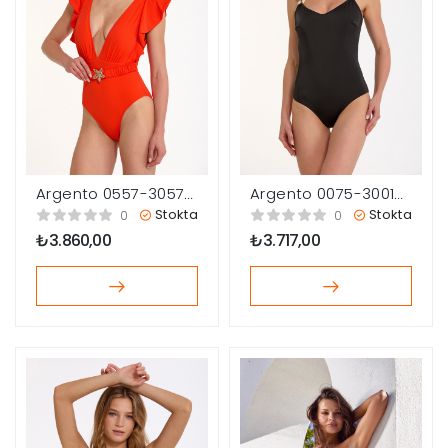
Argento 0075-3001
Argento 0557-3057
Kadın V Yaka Mayo
Kadın Derin V Yaka
Stokta
Stokta
0
0
Mayo
₺
3.717,00
₺
3.860,00