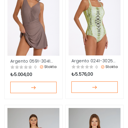
Argento 0241-3025
Argento 0591-3041
Kadın Kare Yaka
Kadın Elbiseli Mayo
Stokta
Stokta
0
0
Mayo
₺
5.576,00
₺
5.004,00