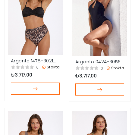
Argento 1478-3021
Argento 0424-3056
Kadın Double Push-
Kadın Göğüs Detay
Stokta
0
Stokta
0
up Bikini Takımı
Mayo
₺
3.717,00
₺
3.717,00