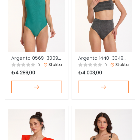
Argento 0569-3009
Argento 1440-3049
Kadın Yüzücü Mayo
Kadın Straplez Bikini
Stokta
Stokta
0
0
Takımı
₺
4.289,00
₺
4.003,00
çerler