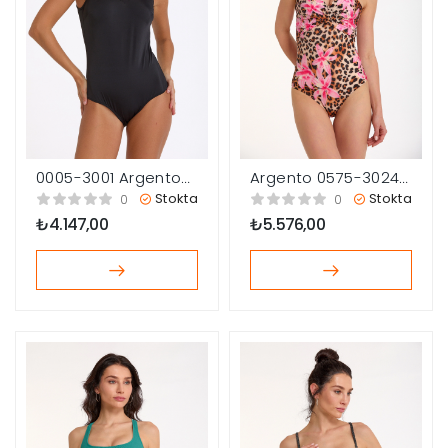
0005-3001 Argento
Argento 0575-3024
Kadın V Yaka Mayo
Kadın Drapeli Mayo
Stokta
Stokta
0
0
₺
4.147,00
₺
5.576,00