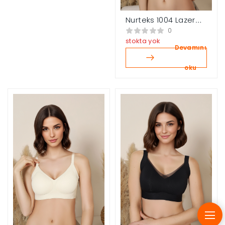
Nurteks 1004 Lazer
Kesim Sütyen
0
stokta yok
Devamını
oku