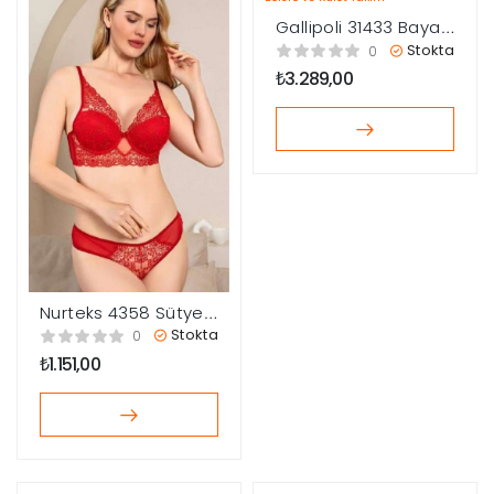
Gallipoli 31433 Bayan
Sütyen, Bolero ve
Stokta
0
Külot Takım
₺
3.289,00
Nurteks 4358 Sütyen
Külot Takım
Stokta
0
₺
1.151,00
çerler