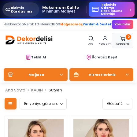
Taksitle
∞
Maksimum Kalite
Bizimle
›
Ödeme
Minimum Maliyet
Kârdasınız
Elden Ödeme
Kolaylığı
Hakkımızda
Merak Ettikleriniz
BLOG
Mağazanı aç
Yardım & Destek
Yorumlar
0
Ara
Hesabım
Sepetim
Teklif Al
Ücretsiz Keşif
Mağaza
Hizmetlerimiz
>
>
Ana Sayfa
KADIN
Sütyen