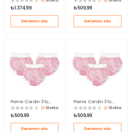
Stokta
Stokta
0
0
Klozet Adaptörü /
22kg – Mavi
₺
1.374,99
₺
509,99
K.Beyaz
Devamını oku
Devamını oku
Pierre Cardin 3’lü
Pierre Cardin 3’lü
Alıştırma Külodu 16-
Alıştırma Külodu 10-
Stokta
Stokta
0
0
çerler
22kg – Pembe
15kg – Pembe
₺
509,99
₺
509,99
Devamını oku
Devamını oku