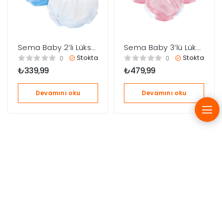
Sema Baby 2’li Lüks
Sema Baby 3’lü Lüks
Alıştırma Külodu 10-
Alıştırma Külodu 10-
Stokta
Stokta
0
0
15 kg – Beyaz/Mavi
15 kg – Pembe
₺
339,99
₺
479,99
Devamını oku
Devamını oku