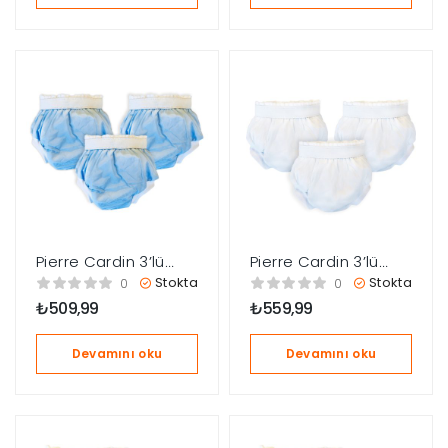
Pierre Cardin 3’lü
Pierre Cardin 3’lü
Alıştırma Külodu 10-
Alıştırma Külodu 10-
Stokta
Stokta
0
0
15kg – Mavi
15kg – Beyaz
₺
509,99
₺
559,99
Devamını oku
Devamını oku