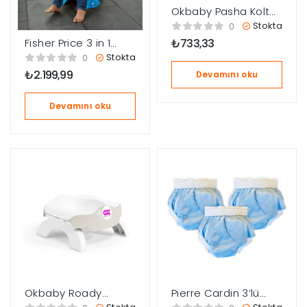
Okbaby Pasha Koltuk
Oturak / K. Beyaz
Stokta
0
Fisher Price 3 in 1
₺
733,33
Sesli Thomas ve
Stokta
0
Arkadaşları Eğitici
₺
2.199,99
Devamını oku
Tuvalet HLV82
Devamını oku
Okbaby Roady
Pierre Cardin 3’lü
Katlanabilir Oturak &
Alıştırma Külodu 16-