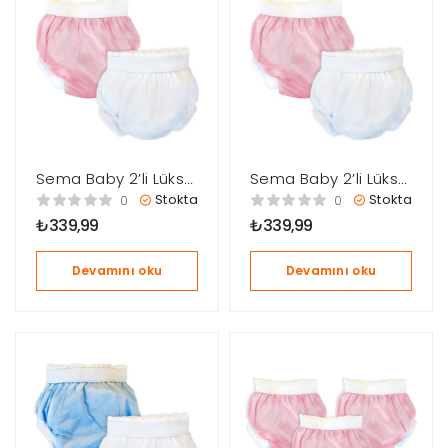
Sema Baby 2’li Lüks
Sema Baby 2’li Lüks
Alıştırma Külodu 16-
Alıştırma Külodu 10-
Stokta
Stokta
0
0
22 kg –
15 kg –
₺
339,99
₺
339,99
Beyaz/Pembe
Beyaz/Pembe
Devamını oku
Devamını oku