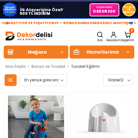
Kupon kodu:
Son gün
Fırsat
İlk Alışverişine Özel!
Günleri
30
DEKOR200
Ağustos
500 TL İNDİRİM
1-30 Ağustos
»
«
YARATIYOR VE YAŞATIYORUZ — BİZİMLE DAİMA KÂRDASINIZ.
MUHTEŞEM YAŞA
0
Ara
Hesabım
Sepetim
Mağaza
Hizmetlerimiz
>
>
Ana Sayfa
Banyo ve Tuvalet
Tuvalet Eğitimi