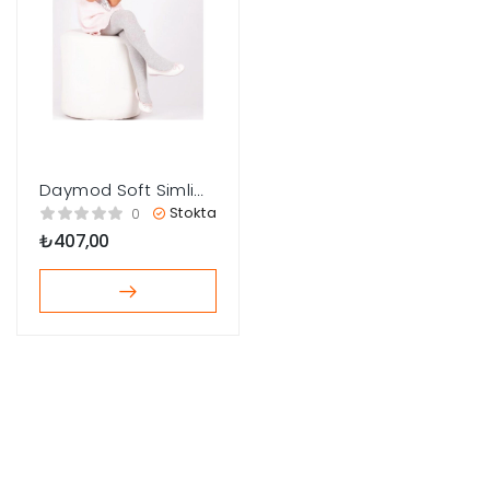
Daymod Soft Simli
Çocuk Külotlu Çorap
Stokta
0
₺
407,00