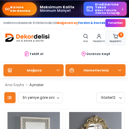
Kredi Kartına
∞
Maksimum Kalite
Bizimle
›
Taksit
Minimum Maliyet
Kârdasınız
Elden Taksitle
Ödeme Kolaylığı
Hakkımızda
Merak Ettikleriniz
BLOG
Mağazanı aç
Yardım & Destek
Yorumlar
0
Ara
Hesabım
Sepetim
Teklif Al
Ücretsiz Keşif
Mağaza
Hizmetlerimiz
>
Ana Sayfa
Aynalar