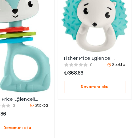
Fisher Price Eğlenceli
Dostlar Çıngıraklı Dişlik –
Stokta
0
Kirpi HJW11-HKD72
₺
368,86
Devamını oku
 Price Eğlenceli
r Çıngıraklı Dişlik –
Stokta
0
lı Ceylan HJW11-
,86
8
Devamını oku