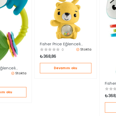
Fisher Price Eğlenceli
Dostlar Çıngıraklı Dişlik
Stokta
0
HJW11-HKD71
₺
368,86
Eğlenceli
Devamını oku
aklı Dişlik –
Stokta
mbel Hayvan
0
Fisher
Dostla
ını oku
Tırtık
₺
368
HKD6