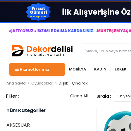
Fırsat
İlk Alışverişine Öz
Günleri
1-30 Ağustos
TIYORUZ ● BİZİMLE DAİMA KÂRDASINIZ...
MUHTEŞEM YAŞAM ALANL
MOBİLYA
KADIN
ERKEK
Hizmetlerimiz
>
>
Ana Sayfa
Oyuncaklar
Dişlik - Çıngırak
Filter :
Clean All
Sırala :
Tüm Kategoriler
AKSESUAR