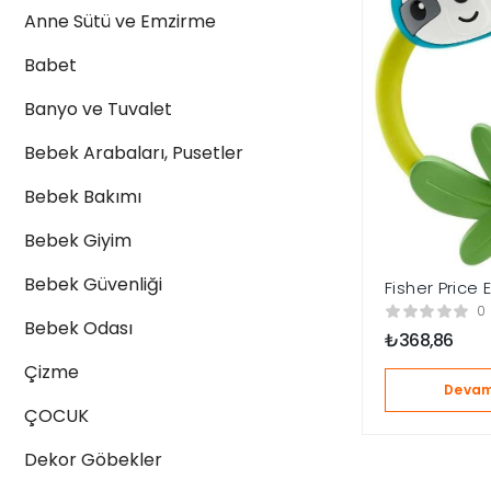
Anne Sütü ve Emzirme
Babet
Banyo ve Tuvalet
Bebek Arabaları, Pusetler
Bebek Bakımı
Bebek Giyim
Bebek Güvenliği
Fisher Price 
Dostlar Çıngır
0
Makaralı Te
Bebek Odası
₺
368,86
HJW11-HKD7
Çizme
Devam
ÇOCUK
Dekor Göbekler