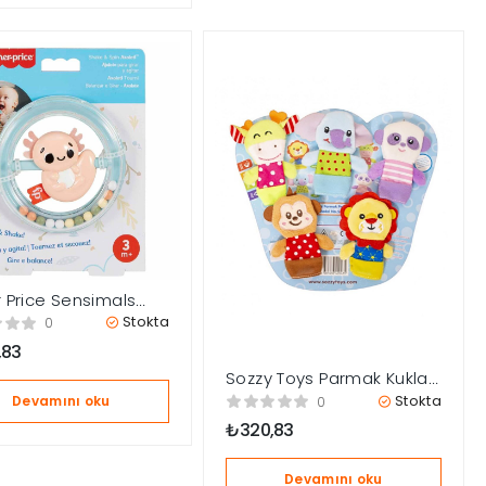
r Price Sensimals
 Seti Hrb21
Stokta
0
,83
Sozzy Toys Parmak Kukla
Oyuncakları – SZY164
Stokta
Devamını oku
0
₺
320,83
Devamını oku