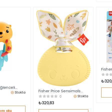
Fishe
Dişlik
₺
320
Eğlenceli
Fisher Price Sensimals
aklı Dişlik –
Stokta
Dişlik Seti Hrb22
Stokta
JW11-HKD69
0
₺
320,83
ını oku