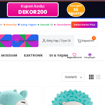
Kupon kodu:
Son gün
30
DEKOR200
Ağustos
..
im
✦
Fırsatlar
☀
Satış Yapın!
♥
Destek Ol
♥
Favorilerim
Dekordelisi Plus
0
nlarım
Kuponlarım
Giriş Yap / Üye Ol
Sepetim
AKSESUAR
ELEKTRONİK
EV & YAŞAM
Beğendiklerim
Karşılaştır