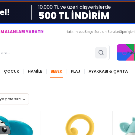
10.000 TL ve üzeri alışverişlerde
el!
500 TL İNDİRİM
ARI YARATIYOR VE YAŞATIYORUZ ● BİZİMLE DAİMA KÂRDASINIZ.
Hakkımızda
Sıkça Sorulan Sorular
Siparişler
Pua
ÇOCUK
HAMİLE
BEBEK
PLAJ
AYAKKABI & ÇANTA