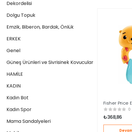
Dekordelisi
Dolgu Topuk
Emzik, Biberon, Bardak, Önlük
ERKEK
Genel
Güneş Ürünleri ve Sivrisinek Kovucular
HAMİLE
KADIN
Kadın Bot
Fisher Price 
Dostlar Çıngır
Kadın Spor
0
Su Samuru H
₺
368,86
Mama Sandalyeleri
Devam