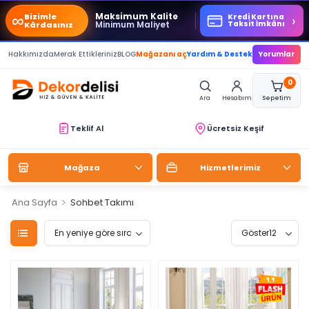
∞
Maksimum Kalite
Bizimle
›
Kredi Kartına
Minimum Maliyet
Taksit İmkânı
Kârdasınız
Hakkımızda
Merak Ettikleriniz
BLOG
Mağazanı aç
Yardım & Destek
Yorumlar
0
Ara
Hesabım
Sepetim
Teklif Al
Ücretsiz Keşif
Mağaza
Hizmetlerimiz
>
Ana Sayfa
Sohbet Takımı