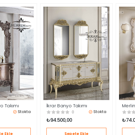
o Takımı
İkrar Banyo Takımı
Merli
Stokta
Stokta
0
₺
94.500,00
₺
74.
e Ekle
Sepete Ekle