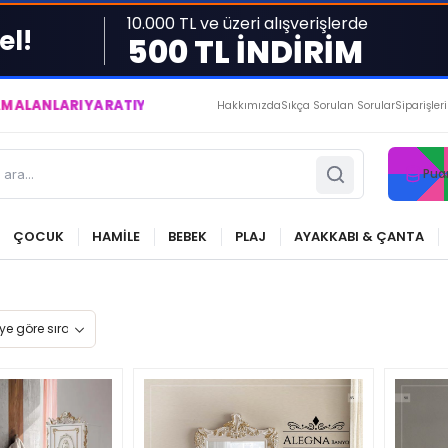
10.000 TL ve üzeri alışverişlerde
el!
500 TL İNDİRİM
 YARATIYOR VE YAŞATIYORUZ ● BİZİMLE DAİMA KÂRDASINIZ...
Hakkımızda
Sıkça Sorulan Sorular
Siparişler
Pua
ÇOCUK
HAMİLE
BEBEK
PLAJ
AYAKKABI & ÇANTA