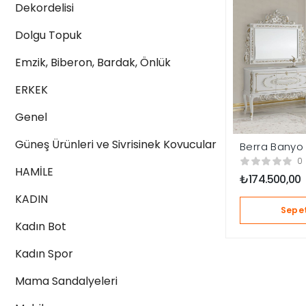
Dekordelisi
Dolgu Topuk
Emzik, Biberon, Bardak, Önlük
ERKEK
Genel
Güneş Ürünleri ve Sivrisinek Kovucular
Berra Banyo 
0
HAMİLE
₺
174.500,00
KADIN
Sepet
Kadın Bot
Kadın Spor
Mama Sandalyeleri