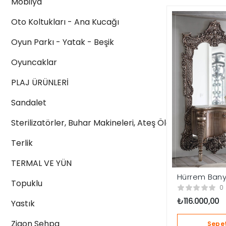
Mobilya
Oto Koltukları - Ana Kucağı
Oyun Parkı - Yatak - Beşik
Oyuncaklar
PLAJ ÜRÜNLERİ
Sandalet
Sterilizatörler, Buhar Makineleri, Ateş Ölçerler
Terlik
TERMAL VE YÜN
Hürrem Bany
Topuklu
0
₺
116.000,00
Yastık
Zigon Sehpa
Sepet