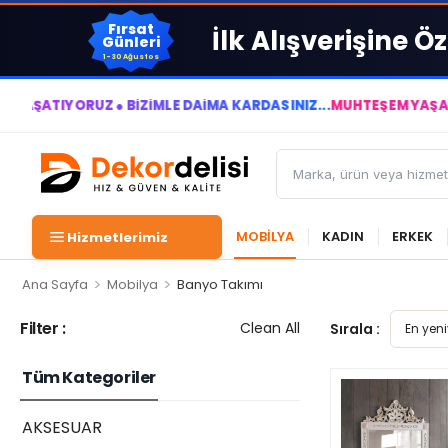
Fırsat
İlk Alışverişine Öz
Günleri
1-30 Ağustos
RUZ ● BİZİMLE DAİMA KÂRDASINIZ...
MUHTEŞEM YAŞAM ALANLARI
MOBİLYA
KADIN
ERKEK
Hizmetlerimiz
>
>
Ana Sayfa
Mobilya
Banyo Takımı
Filter :
Clean All
Sırala :
Tüm Kategoriler
AKSESUAR