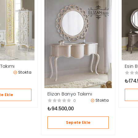
Takımı
Esin 
Stokta
₺
174
Elizan Banyo Takımı
e Ekle
Stokta
0
₺
94.500,00
Sepete Ekle