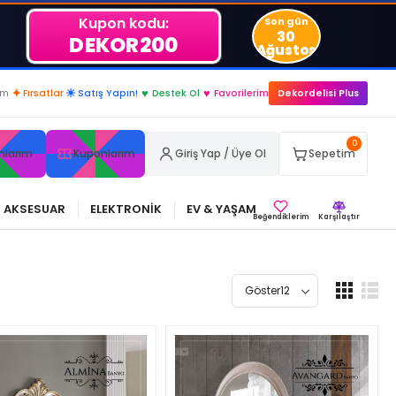
Kupon kodu:
Son gün
30
DEKOR200
Ağustos
im
✦
Fırsatlar
☀
Satış Yapın!
♥
Destek Ol
♥
Favorilerim
Dekordelisi Plus
0
nlarım
Kuponlarım
Giriş Yap / Üye Ol
Sepetim
AKSESUAR
ELEKTRONİK
EV & YAŞAM
Beğendiklerim
Karşılaştır