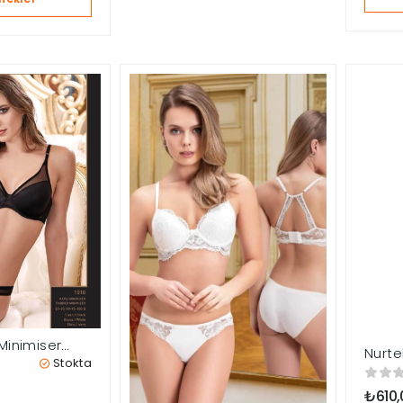
 Minimiser
Nurte
ütyen
Stokta
Süty
₺
610,