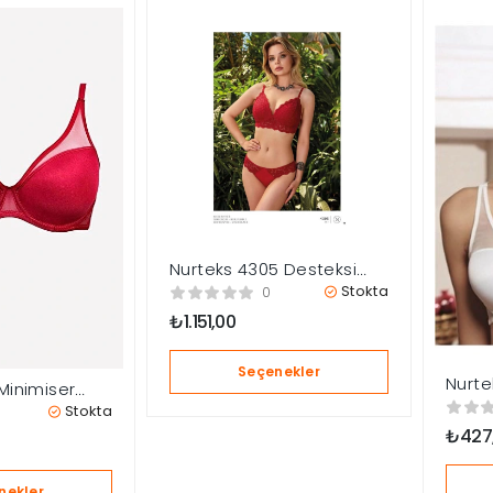
Nurteks 4305 Desteksi
Sütyen Takımı
Stokta
0
₺
1.151,00
Seçenekler
Nurte
 Minimiser
Süty
ütyen
Stokta
₺
427
nekler