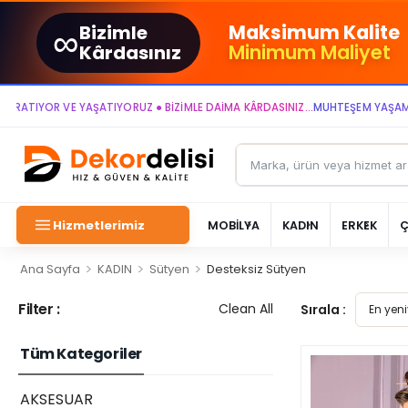
∞
Maksimum Kalite
Bizimle
Minimum Maliyet
Kârdasınız
IYOR VE YAŞATIYORUZ ● BİZİMLE DAİMA KÂRDASINIZ...
MUHTEŞEM YAŞAM ALANL
Hizmetlerimiz
MOBİLYA
KADIN
ERKEK
>
>
>
Ana Sayfa
KADIN
Sütyen
Desteksiz Sütyen
Filter :
Clean All
Sırala :
Tüm Kategoriler
AKSESUAR