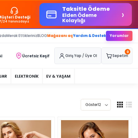
Taksitle Ödeme
›
Elden Ödeme
Müşteri Desteği
Kolaylığı
7/24 Yanınızdayız
ızda
Merak Ettikleriniz
BLOG
Mağazanı aç
Yardım & Destek
Yorumlar
0
Al
Ücretsiz Keşif
Giriş Yap / Üye Ol
Sepetim
UAR
ELEKTRONİK
EV & YAŞAM