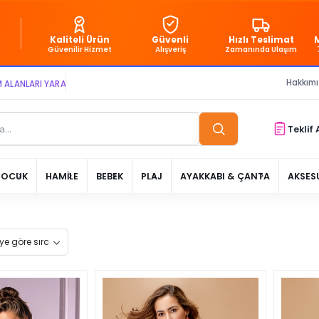
Kaliteli Ürün
Güvenli
Hızlı Teslimat
Güvenilir Hizmet
Alışveriş
Zamanında Ulaşım
Hakkım
ARI YARATIYOR VE YAŞATIYORUZ ● BİZİMLE DAİMA KÂRDASINIZ...
Teklif 
ÇOCUK
HAMİLE
BEBEK
PLAJ
AYAKKABI & ÇANTA
AKSES