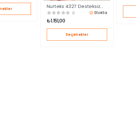
Nurteks 4327 Desteksiz
nekler
Sütyen Takım
Stokta
0
₺
1.151,00
Seçenekler