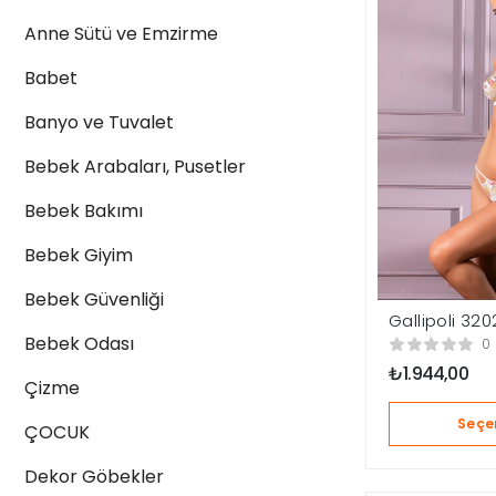
Anne Sütü ve Emzirme
Babet
Banyo ve Tuvalet
Bebek Arabaları, Pusetler
Bebek Bakımı
Bebek Giyim
Bebek Güvenliği
Gallipoli 320
Transparan 
Bebek Odası
0
Ve Slip Külo
₺
1.944,00
Çizme
Seçe
ÇOCUK
Dekor Göbekler