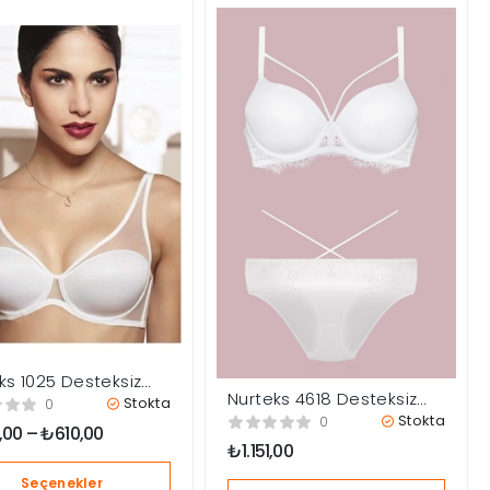
ks 1025 Desteksiz
Nurteks 4618 Desteksiz
en
Stokta
0
Sütyen Takım
Stokta
0
,00
–
₺
610,00
₺
1.151,00
Seçenekler