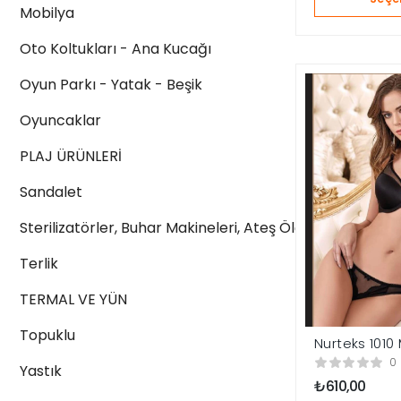
Mobilya
Oto Koltukları - Ana Kucağı
Oyun Parkı - Yatak - Beşik
Oyuncaklar
PLAJ ÜRÜNLERİ
Sandalet
Sterilizatörler, Buhar Makineleri, Ateş Ölçerler
Terlik
TERMAL VE YÜN
Topuklu
Nurteks 1010
Desteksiz S
0
Yastık
₺
610,00