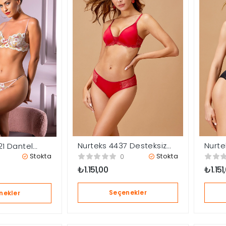
Nurte
Nurteks 4437 Desteksiz
21 Dantel
Sütye
Sütyen Takımı
Kapsız Sütyen
Stokta
Stokta
0
t Takım
₺
1.151
₺
1.151,00
Seçenekler
nekler