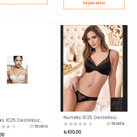
Seçenekler
Nurteks 1025 Desteksiz
ks 1025 Desteksiz
Sütyen
Stokta
0
en
Stokta
0
₺
610,00
00