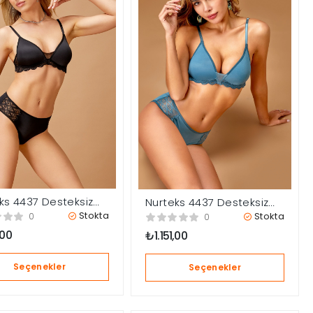
ks 4437 Desteksiz
Nurteks 4437 Desteksiz
n Takımı
Sütyen Takımı
Stokta
Stokta
0
0
,00
₺
1.151,00
Seçenekler
Seçenekler