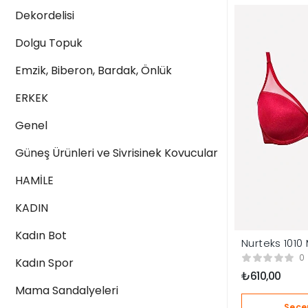
Dekordelisi
Dolgu Topuk
Emzik, Biberon, Bardak, Önlük
ERKEK
Genel
Güneş Ürünleri ve Sivrisinek Kovucular
HAMİLE
KADIN
Kadın Bot
Nurteks 1010
Desteksiz S
0
Kadın Spor
₺
610,00
Mama Sandalyeleri
Seçe