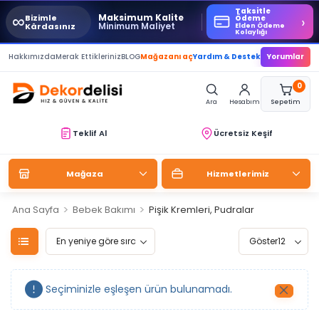
Taksitle
∞
Maksimum Kalite
Bizimle
›
Ödeme
Minimum Maliyet
Kârdasınız
Elden Ödeme
Kolaylığı
Hakkımızda
Merak Ettikleriniz
BLOG
Mağazanı aç
Yardım & Destek
Yorumlar
0
Ara
Hesabım
Sepetim
Teklif Al
Ücretsiz Keşif
Mağaza
Hizmetlerimiz
>
>
Ana Sayfa
Bebek Bakımı
Pişik Kremleri, Pudralar
çerler
Seçiminizle eşleşen ürün bulunamadı.