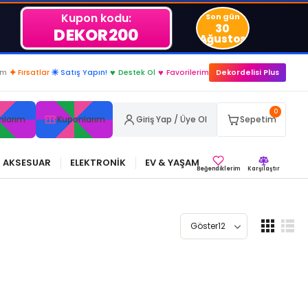
Kupon kodu:
Son gün
30
DEKOR200
Ağustos
..
im
✦
Fırsatlar
☀
Satış Yapın!
♥
Destek Ol
♥
Favorilerim
Dekordelisi Plus
0
nlarım
Kuponlarım
Giriş Yap / Üye Ol
Sepetim
AKSESUAR
ELEKTRONİK
EV & YAŞAM
Beğendiklerim
Karşılaştır