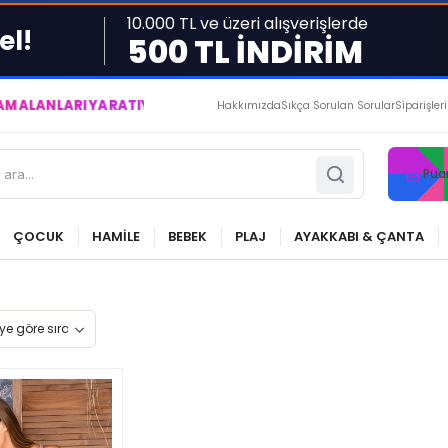
10.000 TL ve üzeri alışverişlerde
el!
500 TL İNDİRİM
ARI YARATIYOR VE YAŞATIYORUZ ● BİZİMLE DAİMA KÂRDASINIZ.
Hakkımızda
Sıkça Sorulan Sorular
Siparişler
Pua
ÇOCUK
HAMİLE
BEBEK
PLAJ
AYAKKABI & ÇANTA