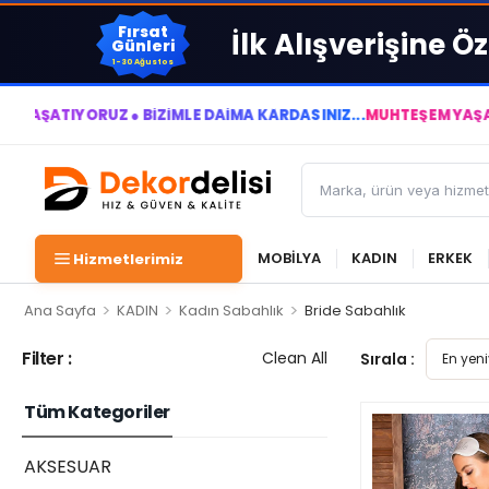
Fırsat
İlk Alışverişine Öz
Günleri
1-30 Ağustos
IYORUZ ● BİZİMLE DAİMA KÂRDASINIZ...
MUHTEŞEM YAŞAM ALANL
MOBİLYA
KADIN
ERKEK
Hizmetlerimiz
>
>
>
Ana Sayfa
KADIN
Kadın Sabahlık
Bride Sabahlık
Filter :
Clean All
Sırala :
Tüm Kategoriler
AKSESUAR