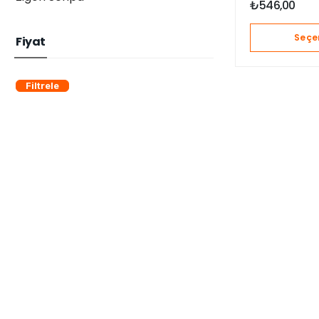
₺
546,00
Seçe
Fiyat
Filtrele