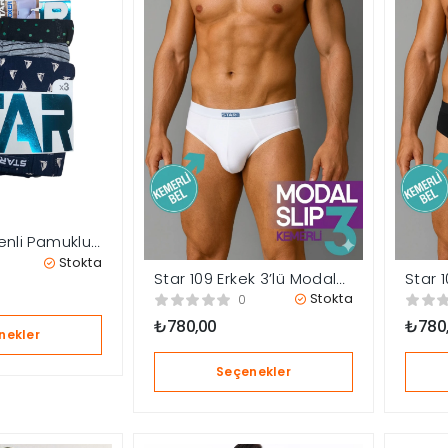
enli Pamuklu
 3’Lü Boxer
Stokta
Star 109 Erkek 3’lü Modal
Star 
Slip
Slip
Stokta
0
₺
780,00
₺
780
nekler
Seçenekler