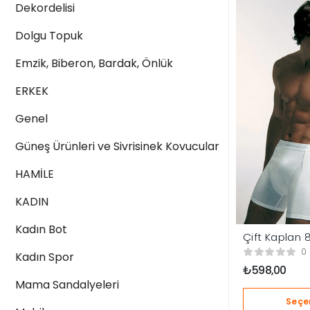
Dekordelisi
Dolgu Topuk
Emzik, Biberon, Bardak, Önlük
ERKEK
Genel
Güneş Ürünleri ve Sivrisinek Kovucular
HAMİLE
KADIN
Kadın Bot
Çift Kaplan 
Erkek Boxer
0
Kadın Spor
₺
598,00
Mama Sandalyeleri
Seçe