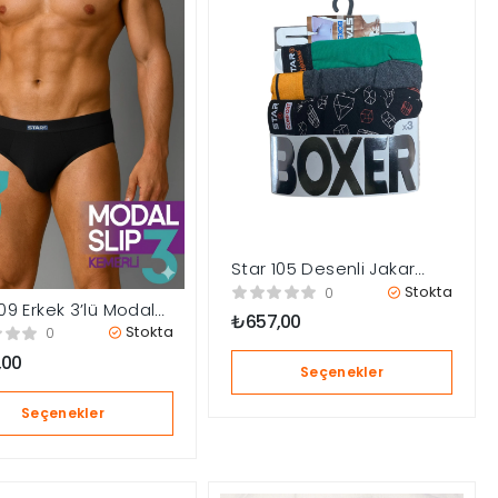
Star 105 Desenli Jakar
Erkek 3’lü Kemer Boxer
Stokta
0
109 Erkek 3’lü Modal
₺
657,00
Stokta
0
,00
Seçenekler
Seçenekler