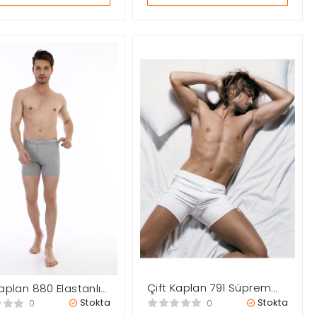
Çift Kaplan 791 Süprem
Kaplan 880 Elastanlı
Kumaş Erkek Boxer
 Boxer
Stokta
Stokta
0
0