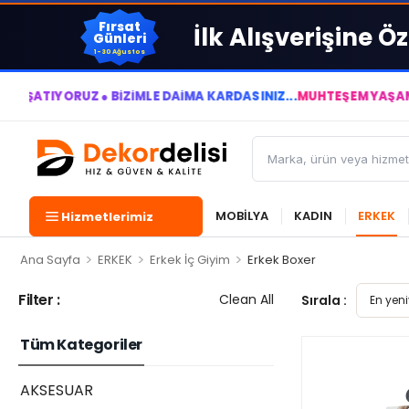
Fırsat
İlk Alışverişine Öz
Günleri
1-30 Ağustos
RUZ ● BİZİMLE DAİMA KÂRDASINIZ...
MUHTEŞEM YAŞAM ALANLARI
MOBİLYA
KADIN
ERKEK
Hizmetlerimiz
>
>
>
Ana Sayfa
ERKEK
Erkek İç Giyim
Erkek Boxer
Filter :
Clean All
Sırala :
Tüm Kategoriler
AKSESUAR