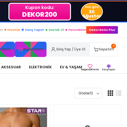
Kupon kodu:
Son gün
30
DEKOR200
Ağustos
im
✦
Fırsatlar
☀
Satış Yapın!
♥
Destek Ol
♥
Favorilerim
Dekordelisi Plus
0
nlarım
Kuponlarım
Giriş Yap / Üye Ol
Sepetim
AKSESUAR
ELEKTRONİK
EV & YAŞAM
Beğendiklerim
Karşılaştır