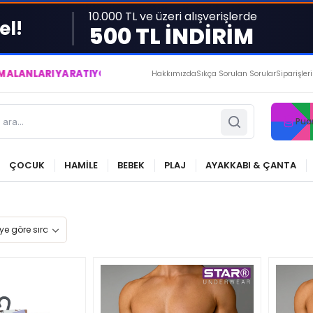
10.000 TL ve üzeri alışverişlerde
el!
500 TL İNDİRİM
 YARATIYOR VE YAŞATIYORUZ ● BİZİMLE DAİMA KÂRDASINIZ...
Hakkımızda
Sıkça Sorulan Sorular
Siparişler
Pua
ÇOCUK
HAMİLE
BEBEK
PLAJ
AYAKKABI & ÇANTA