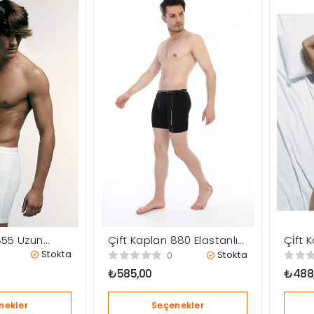
855 Uzun
Çift Kaplan 880 Elastanlı
Çi̇ft 
Erkek Boxer
Kül Po
Stokta
Stokta
0
₺
585,00
₺
488
nekler
Seçenekler