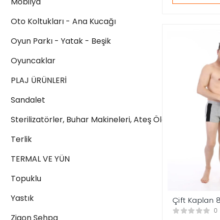
Mobilya
Oto Koltukları - Ana Kucağı
Oyun Parkı - Yatak - Beşik
Oyuncaklar
PLAJ ÜRÜNLERİ
Sandalet
Sterilizatörler, Buhar Makineleri, Ateş Ölçerler
Terlik
TERMAL VE YÜN
Topuklu
Yastık
Çift Kaplan 8
Likralı Erkek 
0
Zigon Sehpa