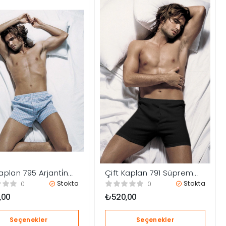
Kaplan 795 Arjanti̇n
Çift Kaplan 791 Süprem
pli̇n
Kumaş Erkek Boxer
Stokta
Stokta
0
0
,00
₺
520,00
Seçenekler
Seçenekler