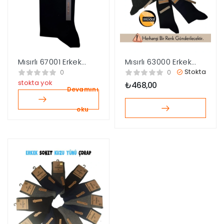
Mısırlı 67001 Erkek
Mısırlı 63000 Erkek
Merserizel Soket
Soft Yün Soket
Stokta
0
0
Çorap
Çorap
stokta yok
₺
468,00
Devamını
oku