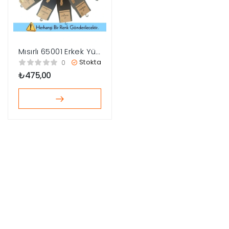
Mısırlı 65001 Erkek Yün
Soket Çorap
Stokta
0
₺
475,00
çerler