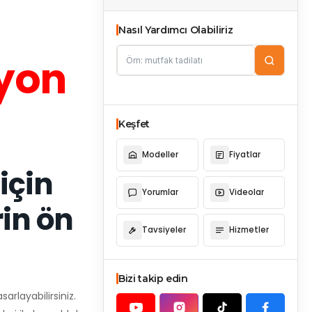
Nasıl Yardımcı Olabiliriz
syon
Keşfet
Modeller
Fiyatlar
için
Yorumlar
Videolar
rin ön
Tavsiyeler
Hizmetler
Bizi takip edin
arlayabilirsiniz.