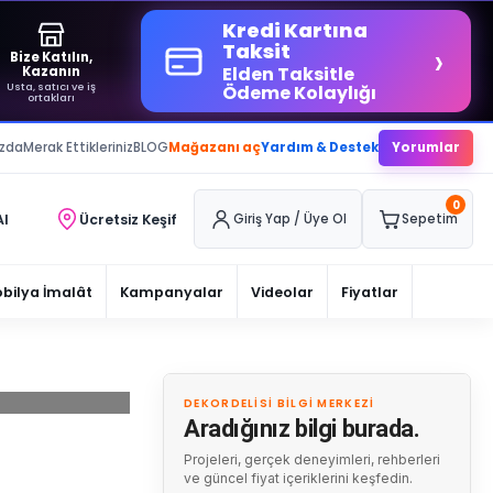
Kredi Kartına
›
Taksit
Bize Katılın,
Elden Taksitle
Kazanın
Usta, satıcı ve iş
Ödeme Kolaylığı
ortakları
ızda
Merak Ettikleriniz
BLOG
Mağazanı aç
Yardım & Destek
Yorumlar
0
Al
Ücretsiz Keşif
Giriş Yap / Üye Ol
Sepetim
bilya İmalât
Kampanyalar
Videolar
Fiyatlar
DEKORDELISI BILGI MERKEZI
Aradığınız bilgi burada.
Projeleri, gerçek deneyimleri, rehberleri
ve güncel fiyat içeriklerini keşfedin.