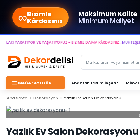
∞
Maksimum Kalite
Bizimle
Minimum Maliyet
Kârdasınız
 YARATIYOR VE YAŞATIYORUZ ● BİZİMLE DAİMA KÂRDASINIZ...
MUHTEŞEM YAŞAM
MAĞAZAYI GÖR
Anahtar Teslim İnşaat
Mimari
>
>
Ana Sayfa
Dekorasyon
Yazlık Ev Salon Dekorasyonu
Yazlık Ev Salon Dekorasyonu