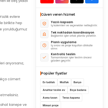
ri ile beş yıldızlı
Güven veren hizmet
azlık evlere
Yazılı kapsam
le birlikte hep
İş kalemleri ve seçenekler netleştirilir.
z ve yorulduğumuz
Tek noktadan koordinasyon
Bağlantılı işler ortak planla yönetilir.
Planlı uygulama
İş sırası ve proje koşulları dikkate
alınır.
Kontrollü teslim
Tamamlanan işler teslim öncesi
gözden geçirilir.
eri arıyorsanız,
Popüler fiyatlar
ldukça cömert
Ev tadilatı
Mutfak
Banyo
Anahtar teslim ev
Boya badana
etmelisiniz.
Asma tavan
Teras kapama
. Rahat kanepe ve
Mimari proje