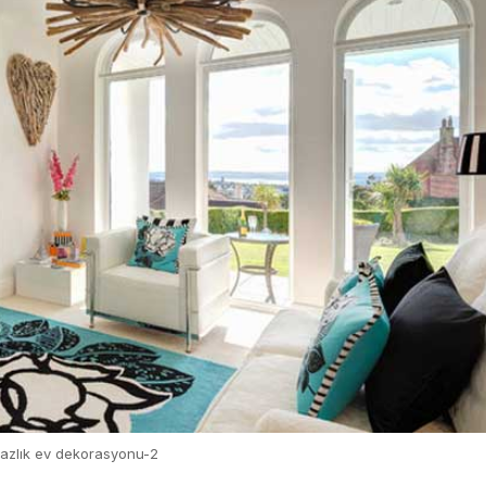
azlık ev dekorasyonu-2