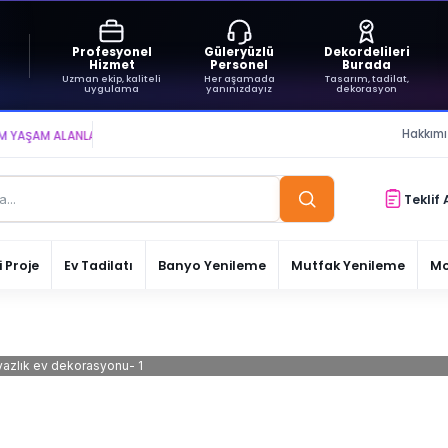
Profesyonel
Güleryüzlü
Dekordelileri
Hizmet
Personel
Burada
Uzman ekip, kaliteli
Her aşamada
Tasarım, tadilat,
uygulama
yanınızdayız
dekorasyon
Hakkım
 ALANLARI YARATIYOR VE YAŞATIYORUZ ● BİZİMLE DAİMA KÂRDASINIZ...
Teklif 
 Proje
Ev Tadilatı
Banyo Yenileme
Mutfak Yenileme
Mo
yazlık ev dekorasyonu- 1