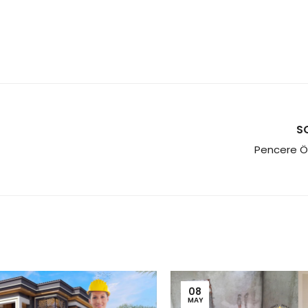
S
Pencere Ö
08
MAY