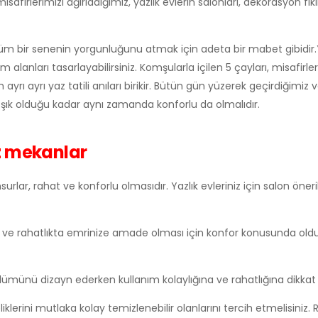
firlerimizi ağırladığımız, yazlık evlerin salonları, dekorasyon fikirle
tüm bir senenin yorgunluğunu atmak için adeta bir mabet gibidir.Y
şam alanları tasarlayabilirsiniz. Komşularla içilen 5 çayları, misafirler
ayrı ayrı yaz tatili anıları birikir. Bütün gün yüzerek geçirdiğimi
 şık olduğu kadar aynı zamanda konforlu da olmalıdır.
iz mekanlar
rlar, rahat ve konforlu olmasıdır. Yazlık evleriniz için salon öneril
klıkta ve rahatlıkta emrinize amade olması için konfor konusunda o
bölümünü dizayn ederken kullanım kolaylığına ve rahatlığına dikkat 
iklerini mutlaka kolay temizlenebilir olanlarını tercih etmelisiniz