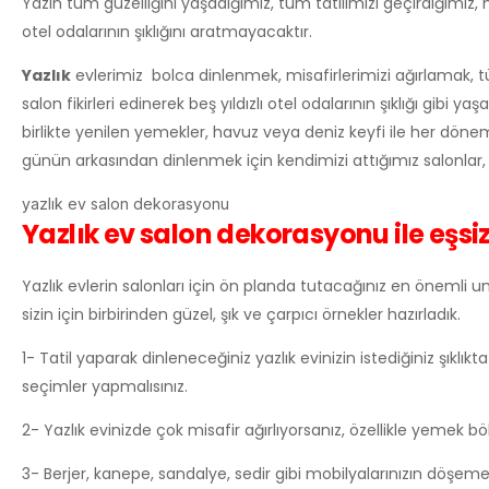
Yazın tüm güzelliğini yaşadığımız, tüm tatilimizi geçirdiğimiz, misa
otel odalarının şıklığını aratmayacaktır.
Yazlık
evlerimiz bolca dinlenmek, misafirlerimizi ağırlamak, 
salon fikirleri edinerek beş yıldızlı otel odalarının şıklığı gibi ya
birlikte yenilen yemekler, havuz veya deniz keyfi ile her dönem 
günün arkasından dinlenmek için kendimizi attığımız salonlar,
yazlık ev salon dekorasyonu
Yazlık ev salon dekorasyonu ile eşs
Yazlık evlerin salonları için ön planda tutacağınız en önemli unsu
sizin için birbirinden güzel, şık ve çarpıcı örnekler hazırladık.
1- Tatil yaparak dinleneceğiniz yazlık evinizin istediğiniz şı
seçimler yapmalısınız.
2- Yazlık evinizde çok misafir ağırlıyorsanız, özellikle yemek 
3- Berjer, kanepe, sandalye, sedir gibi mobilyalarınızın döşemel