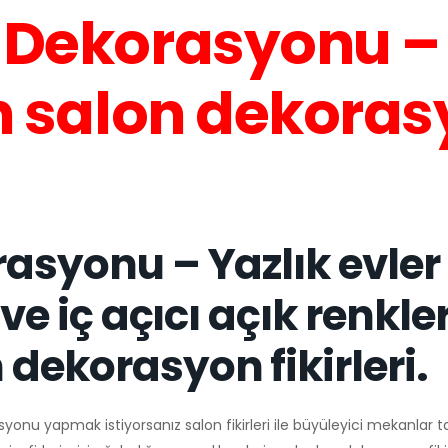
n Dekorasyonu –
çin salon dekora
asyonu – Yazlık evler 
 ve iç açıcı açık renkle
dekorasyon fikirleri.
onu yapmak istiyorsanız salon fikirleri ile büyüleyici mekanlar tas