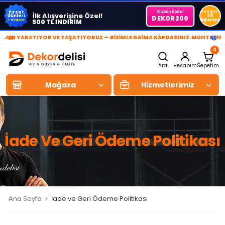
Kupon kodu:
Son gün
Fırsat
İlk Alışverişine Özel!
Günleri
30
DEKOR200
Ağustos
500 TL İNDİRİM
1-30 Ağustos
»
«
 YARATIYOR VE YAŞATIYORUZ — BİZİMLE DAİMA KÂRDASINIZ.
MUHTEŞEM YAŞ
0
Ara
Hesabım
Sepetim
Mağaza
Hizmetlerimiz
İade Ve Geri Ödeme Politikası
>
Ana Sayfa
İade ve Geri Ödeme Politikası