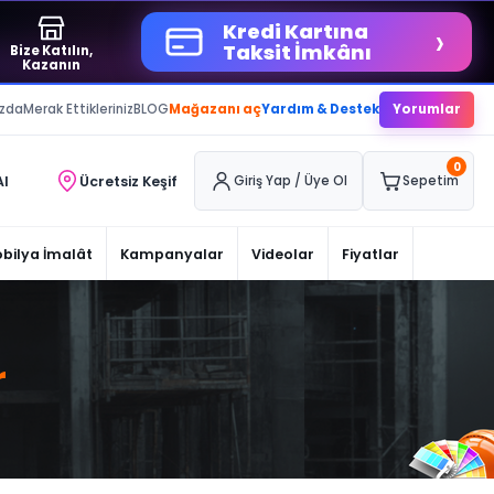
›
Kredi Kartına
Taksit İmkânı
Bize Katılın,
Kazanın
ızda
Merak Ettikleriniz
BLOG
Mağazanı aç
Yardım & Destek
Yorumlar
0
Al
Ücretsiz Keşif
Giriş Yap / Üye Ol
Sepetim
bilya İmalât
Kampanyalar
Videolar
Fiyatlar
r