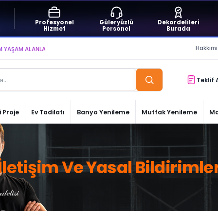
Profesyonel
Güleryüzlü
Dekordelileri
Hizmet
Personel
Burada
Hakkım
M ALANLARI YARATIYOR VE YAŞATIYORUZ ● BİZİMLE DAİMA KÂRDASINIZ...
Teklif 
 Proje
Ev Tadilatı
Banyo Yenileme
Mutfak Yenileme
Mo
İletişim Ve Yasal Bildirimle