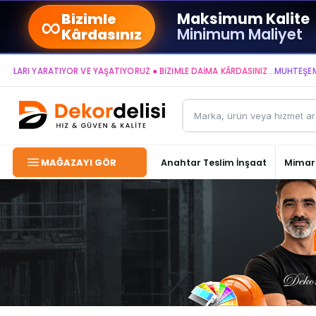
∞
Maksimum Kalite
Bizimle
Minimum Maliyet
Kârdasınız
I YARATIYOR VE YAŞATIYORUZ ● BİZİMLE DAİMA KÂRDASINIZ...
MUHTEŞEM YAŞA
MAĞAZAYI GÖR
Anahtar Teslim İnşaat
Mimari