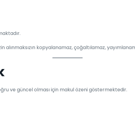
maktadır.
lı izin alınmaksızın kopyalanamaz, çoğaltılamaz, yayımlana
k
 doğru ve güncel olması için makul özeni göstermektedir.