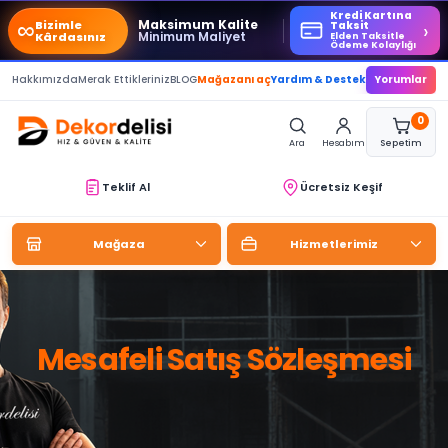
Kredi Kartına
∞
Maksimum Kalite
Bizimle
›
Taksit
Minimum Maliyet
Kârdasınız
Elden Taksitle
Ödeme Kolaylığı
Hakkımızda
Merak Ettikleriniz
BLOG
Mağazanı aç
Yardım & Destek
Yorumlar
0
Ara
Hesabım
Sepetim
Teklif Al
Ücretsiz Keşif
Mağaza
Hizmetlerimiz
Mesafeli Satış Sözleşmesi