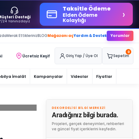
Taksitle Ödeme
›
Elden Ödeme
Müşteri Desteği
Kolaylığı
7/24 Yanınızdayız
ızda
Merak Ettikleriniz
BLOG
Mağazanı aç
Yardım & Destek
Yorumlar
0
Al
Ücretsiz Keşif
Giriş Yap / Üye Ol
Sepetim
bilya İmalât
Kampanyalar
Videolar
Fiyatlar
DEKORDELISI BILGI MERKEZI
Aradığınız bilgi burada.
Projeleri, gerçek deneyimleri, rehberleri
ve güncel fiyat içeriklerini keşfedin.