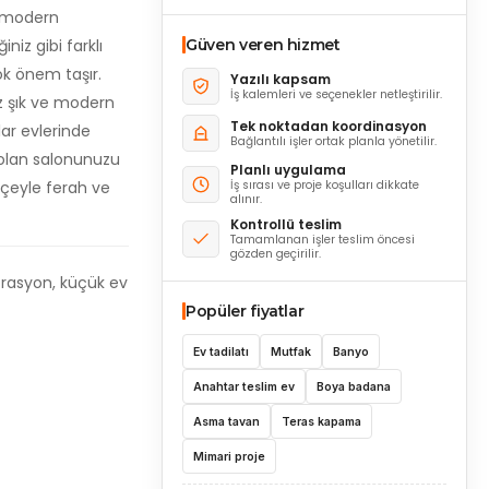
e modern
iz gibi farklı
Güven veren hizmet
çok önem taşır.
Yazılı kapsam
İş kalemleri ve seçenekler netleştirilir.
iz şık ve modern
Tek noktadan koordinasyon
ar evlerinde
Bağlantılı işler ortak planla yönetilir.
 olan salonunuzu
Planlı uygulama
tçeyle ferah ve
İş sırası ve proje koşulları dikkate
alınır.
Kontrollü teslim
Tamamlanan işler teslim öncesi
gözden geçirilir.
korasyon, küçük ev
Popüler fiyatlar
Ev tadilatı
Mutfak
Banyo
Anahtar teslim ev
Boya badana
Asma tavan
Teras kapama
Mimari proje