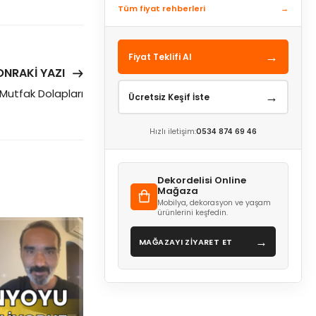
Tüm fiyat rehberleri
→
→
Fiyat Teklifi Al
ONRAKI YAZI
Mutfak Dolapları
→
Ücretsiz Keşif İste
Hızlı iletişim:
0534 874 69 46
Dekordelisi Online
Mağaza
Mobilya, dekorasyon ve yaşam
ürünlerini keşfedin.
→
MAĞAZAYI ZİYARET ET