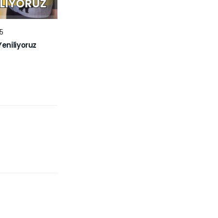
5
niliyoruz