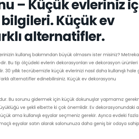
 – Küçük evleriniz iç
bilgileri. Küçük ev
rklı alternatifler.
vlerinizin kullanış bakımından büyük olmasını ister misiniz? Metrek
ir. Bu tip ölçüdeki evlerin dekorasyonları ve dekorasyon ürünleri
30 yıllık tecrübemizle küçük evlerinizi nasıl daha kullanışlı hale 
rklı alternatifler edinebilirsiniz. Küçük ev dekorasyonu
rundur. Bu sorunu gidermek için küçük dokunuşlar yapmamız gerek
üklüğü ve şekli elbette ki çok önemlidir. Ev dekorasyonundaki
çük ama kullanışlı eşyalar seçmeniz gerekir. Ayrıca evdeki fazla 
açlı eşyalar satın alarak salonunuza daha geniş bir odaya sahip ol