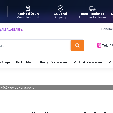
Kaliteli Ürün
Güvenli
Hızlı Teslimat
Güvenilir Hizmet
Alışveriş
Zamanında Ulaşım
Hakkım
ANLARI YARATIYOR VE YAŞATIYORUZ ● BİZİMLE DAİMA KÂRDASINIZ...
Teklif 
 Proje
Ev Tadilatı
Banyo Yenileme
Mutfak Yenileme
Mo
küçük ev dekorasyonu