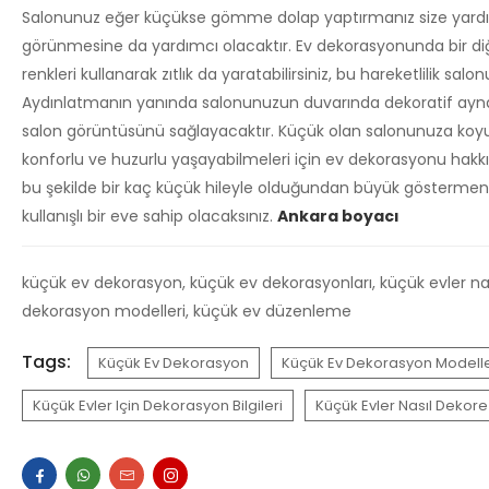
Salonunuz eğer küçükse gömme dolap yaptırmanız size yardım
görünmesine da yardımcı olacaktır. Ev dekorasyonunda bir diğer
renkleri kullanarak zıtlık da yaratabilirsiniz, bu hareketlilik sa
Aydınlatmanın yanında salonunuzun duvarında dekoratif aynalar
salon görüntüsünü sağlayacaktır. Küçük olan salonunuza koyu z
konforlu ve huzurlu yaşayabilmeleri için ev dekorasyonu hakkın
bu şekilde bir kaç küçük hileyle olduğundan büyük göstermeni
kullanışlı bir eve sahip olacaksınız.
Ankara boyacı
küçük ev dekorasyon, küçük ev dekorasyonları, küçük evler nası
dekorasyon modelleri, küçük ev düzenleme
Tags:
Küçük Ev Dekorasyon
Küçük Ev Dekorasyon Modelle
Küçük Evler Için Dekorasyon Bilgileri
Küçük Evler Nasıl Dekore 