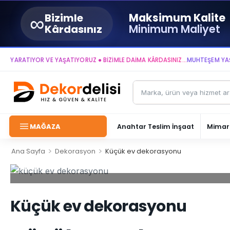
∞
Maksimum Kalite
Bizimle
Minimum Maliyet
Kârdasınız
RATIYOR VE YAŞATIYORUZ ● BİZİMLE DAİMA KÂRDASINIZ...
MUHTEŞEM YAŞAM AL
MAĞAZA
Anahtar Teslim İnşaat
Mimari
>
>
Ana Sayfa
Dekorasyon
Küçük ev dekorasyonu
Küçük ev dekorasyonu