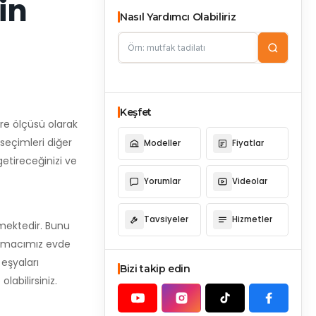
in
Nasıl Yardımcı Olabiliriz
Keşfet
are ölçüsü olarak
 seçimleri diğer
Modeller
Fiyatlar
getireceğinizi ve
Yorumlar
Videolar
Tavsiyeler
Hizmetler
mektedir. Bunu
 amacımız evde
eşyaları
Bizi takip edin
abilirsiniz.