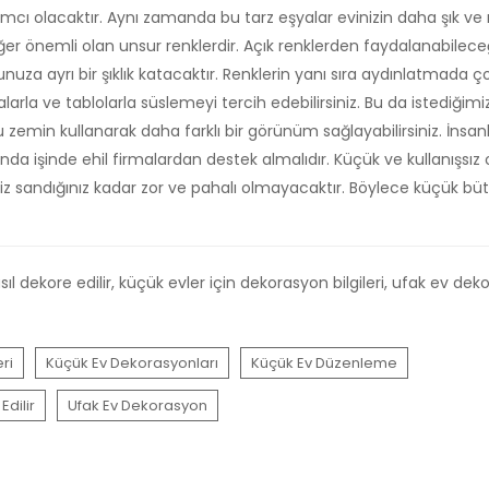
cı olacaktır. Aynı zamanda bu tarz eşyalar evinizin daha şık v
 önemli olan unsur renklerdir. Açık renklerden faydalanabileceğin
lonunuza ayrı bir şıklık katacaktır. Renklerin yanı sıra aydınlatmada 
la ve tablolarla süslemeyi tercih edebilirsiniz. Bu da istediğim
emin kullanarak daha farklı bir görünüm sağlayabilirsiniz. İnsanl
da işinde ehil firmalardan destek almalıdır. Küçük ve kullanışsız
z sandığınız kadar zor ve pahalı olmayacaktır. Böylece küçük bü
l dekore edilir, küçük evler için dekorasyon bilgileri, ufak ev de
ri
Küçük Ev Dekorasyonları
Küçük Ev Düzenleme
Edilir
Ufak Ev Dekorasyon