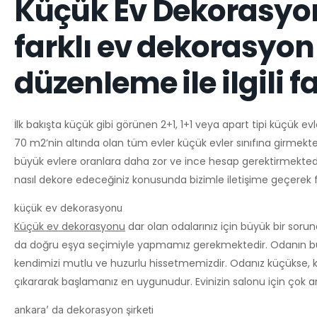
Küçük Ev Dekorasyonu
farklı ev dekorasyon 
düzenleme ile ilgili fa
İlk bakışta küçük gibi görünen 2+1, 1+1 veya apart tipi küçük e
70 m2’nin altında olan tüm evler küçük evler sınıfına girmekted
büyük evlere oranlara daha zor ve ince hesap gerektirmektedir. 
nasıl dekore edeceğiniz konusunda bizimle iletişime geçerek fa
küçük ev dekorasyonu
Küçük ev dekorasyonu
dar olan odalarınız için büyük bir so
da doğru eşya seçimiyle yapmamız gerekmektedir. Odanın büy
kendimizi mutlu ve huzurlu hissetmemizdir. Odanız küçükse, kü
çıkararak başlamanız en uygunudur. Evinizin salonu için çok am
ankara’ da dekorasyon şirketi