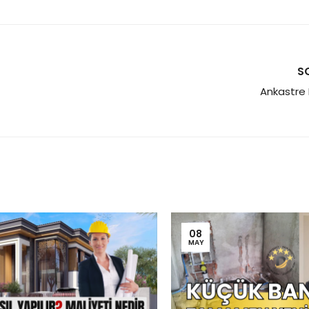
S
Ankastre 
08
MAY