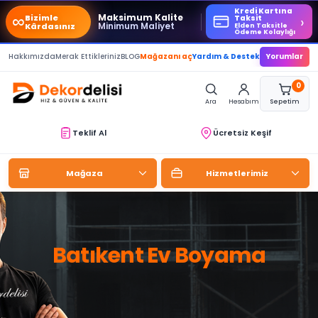
Kredi Kartına
∞
Maksimum Kalite
Bizimle
›
Taksit
Minimum Maliyet
Kârdasınız
Elden Taksitle
Ödeme Kolaylığı
Hakkımızda
Merak Ettikleriniz
BLOG
Mağazanı aç
Yardım & Destek
Yorumlar
0
Ara
Hesabım
Sepetim
Teklif Al
Ücretsiz Keşif
Mağaza
Hizmetlerimiz
Batıkent Ev Boyama