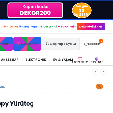
Kupon kodu:
Son gün
30
DEKOR200
Ağustos
im
✦
Fırsatlar
☀
Satış Yapın!
♥
Destek Ol
♥
Favorilerim
Dekordelisi Plus
0
nlarım
Kuponlarım
Giriş Yap / Üye Ol
Sepetim
AKSESUAR
ELEKTRONİK
EV & YAŞAM
Beğendiklerim
Karşılaştır
ın.
ppy Yürüteç