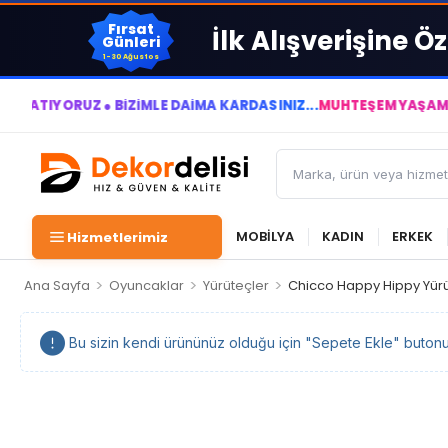
Fırsat
İlk Alışverişine Öz
Günleri
1-30 Ağustos
UZ ● BİZİMLE DAİMA KÂRDASINIZ...
MUHTEŞEM YAŞAM ALANLARI 
MOBİLYA
KADIN
ERKEK
Hizmetlerimiz
>
>
>
Ana Sayfa
Oyuncaklar
Yürüteçler
Chicco Happy Hippy Yür
Bu sizin kendi ürününüz olduğu için "Sepete Ekle" butonu ka