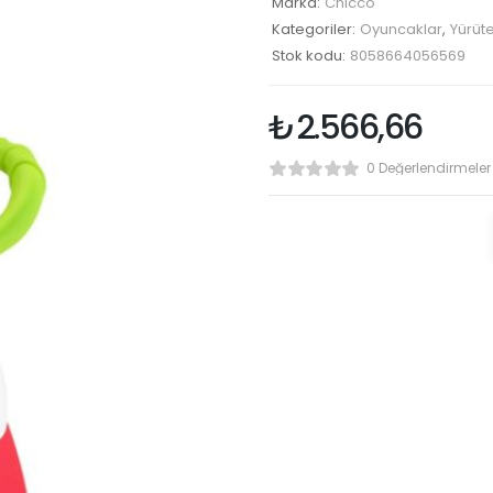
Marka:
Chicco
Kategoriler:
Oyuncaklar
,
Yürüt
Stok kodu:
8058664056569
₺
2.566,66
0 Değerlendirmeler