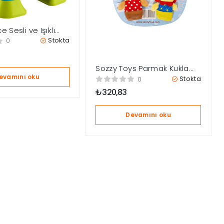
e Sesli ve Işıklı
 Gelişim İlk
Stokta
0
 JGK94
Sozzy Toys Parmak Kukla
Oyuncakları – SZY164
evamını oku
Stokta
0
₺
320,83
Devamını oku