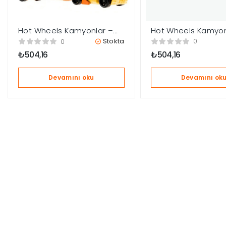
Hot Wheels Kamyon
Hot Wheels Kamyonlar –
Turbo Beast BMF60
Cyberrig BMF60
Stokta
0
0
₺
504,16
₺
504,16
Devamını ok
Devamını oku