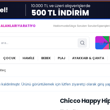
10.000 TL ve üzeri alışverişlerde
el!
500 TL İNDİRİM
YARATIYOR VE YAŞATIYORUZ ● BİZİMLE DAİMA KÂRDASINIZ...
Hakkımızda
Sıkça Sorulan Sorular
Siparişler
Pua
ÇOCUK
HAMİLE
BEBEK
PLAJ
AYAKKABI & ÇANTA
üteç
ldırılmıştır. Ürünü görüntülemek için lütfen ziyaretçi olarak giriş yap
Chicco Happy Hi