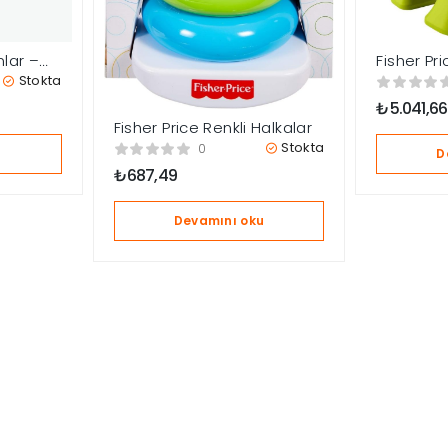
lar –
Fisher Pric
Yaşa Göre
Stokta
Koltuğum
₺
5.041,66
Fisher Price Renkli Halkalar
Stokta
0
u
D
₺
687,49
Devamını oku