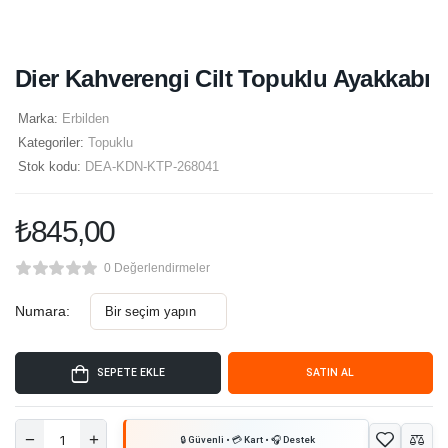
Dier Kahverengi Cilt Topuklu Ayakkabı
Marka:
Erbilden
Kategoriler:
Topuklu
Stok kodu:
DEA-KDN-KTP-268041
₺
845,00
0 Değerlendirmeler
Numara:
SEPETE EKLE
SATIN AL