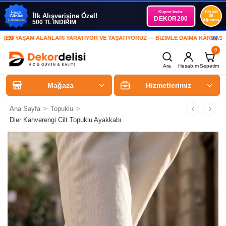
Kupon kodu:
Son gün
Fırsat
İlk Alışverişine Özel!
Günleri
30
DEKOR200
Ağustos
1-30 Ağustos
500 TL İNDİRİM
»
«
M YAŞAM ALANLARI YARATIYOR VE YAŞATIYORUZ — BİZİMLE DAİMA KÂRDASINIZ
0
Ara
Hesabım
Sepetim
Mağaza
Hizmetlerimiz
>
>
Ana Sayfa
Topuklu
Dier Kahverengi Cilt Topuklu Ayakkabı