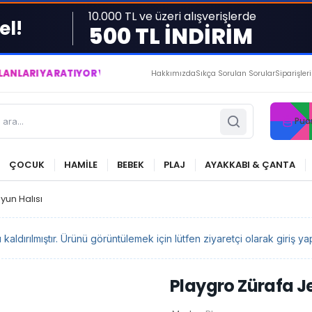
10.000 TL ve üzeri alışverişlerde
el!
500 TL İNDİRİM
ATIYOR VE YAŞATIYORUZ ● BİZİMLE DAİMA KÂRDASINIZ...
Hakkımızda
Sıkça Sorulan Sorular
Siparişler
Pua
ÇOCUK
HAMİLE
BEBEK
PLAJ
AYAKKABI & ÇANTA
yun Halısı
ldırılmıştır. Ürünü görüntülemek için lütfen ziyaretçi olarak giriş yap
Playgro Zürafa Je