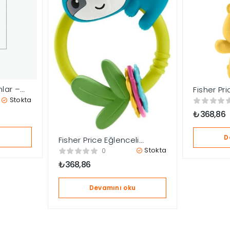
lar –
Fisher Pri
Dostlar Çı
Stokta
HJW11-HK
₺
368,86
u
D
Fisher Price Eğlenceli
Dostlar Çıngıraklı Dişlik –
Stokta
0
Makaralı Tembel Hayvan
₺
368,86
HJW11-HKD70
Devamını oku