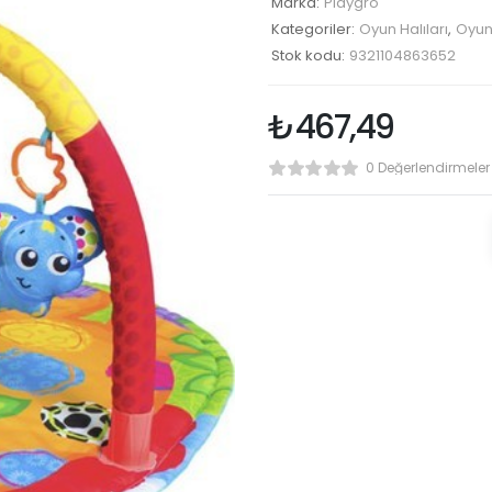
Marka:
Playgro
Kategoriler:
Oyun Halıları
,
Oyun
Stok kodu:
9321104863652
₺
467,49
0 Değerlendirmeler