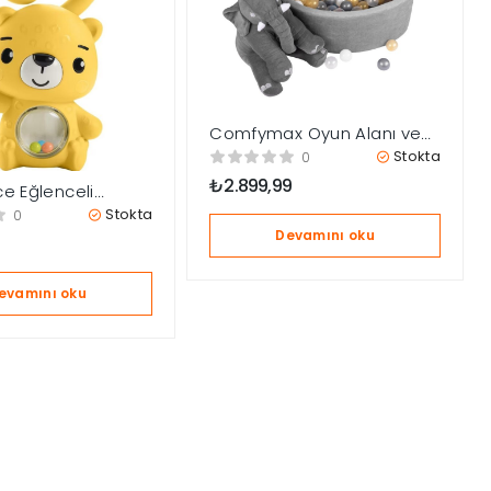
Comfymax Oyun Alanı ve
Top Havuzu 200 Top
Stokta
0
Gold/Gri/Beyaz/Şeffaf
₺
2.899,99
ce Eğlenceli
ngıraklı Dişlik
Stokta
0
D71
Devamını oku
evamını oku