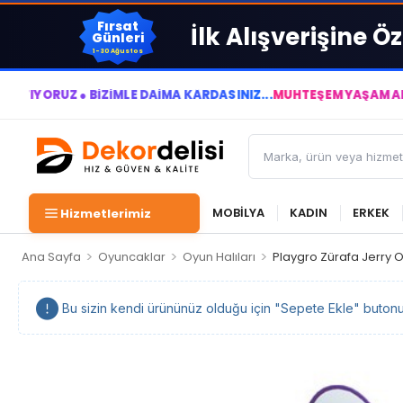
Fırsat
İlk Alışverişine Öz
Günleri
1-30 Ağustos
● BİZİMLE DAİMA KÂRDASINIZ...
MUHTEŞEM YAŞAM ALANLARI YAR
MOBİLYA
KADIN
ERKEK
Hizmetlerimiz
>
>
>
Ana Sayfa
Oyuncaklar
Oyun Halıları
Playgro Zürafa Jerry O
Bu sizin kendi ürününüz olduğu için "Sepete Ekle" butonu ka