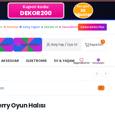
Kupon kodu:
Son gün
30
DEKOR200
Ağustos
im
✦
Fırsatlar
☀
Satış Yapın!
♥
Destek Ol
♥
Favorilerim
Dekordelisi Plus
0
nlarım
Kuponlarım
Giriş Yap / Üye Ol
Sepetim
AKSESUAR
ELEKTRONİK
EV & YAŞAM
Beğendiklerim
Karşılaştır
ın.
rry Oyun Halısı