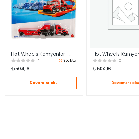
Hot Wheels Kamyonlar –
Hot Wheels Kamyon
Semi Rodger Dodger
Turbo Beast BMF60
Stokta
0
0
BMF60
₺
504,16
₺
504,16
Devamını oku
Devamını ok