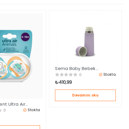
Sema Baby Bebek
Termosu 350 ml – Lila
Stokta
0
₺
410,99
Devamını oku
ent Ultra Air
li Emzik 6-18 Ay –
Stokta
0