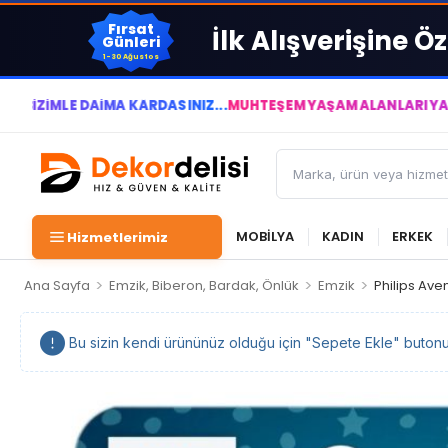
Fırsat
İlk Alışverişine Öz
Günleri
1-30 Ağustos
E DAİMA KÂRDASINIZ...
MUHTEŞEM YAŞAM ALANLARI YARATIYOR VE
MOBİLYA
KADIN
ERKEK
Hizmetlerimiz
>
>
>
Ana Sayfa
Emzik, Biberon, Bardak, Önlük
Emzik
Philips Ave
Bu sizin kendi ürününüz olduğu için "Sepete Ekle" butonu ka