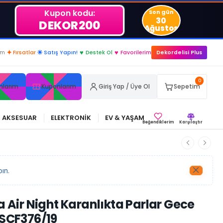
Kupon kodu:
Son gün
30
DEKOR200
Ağustos
im
✦
Fırsatlar
☀
Satış Yapın!
♥
Destek Ol
♥
Favorilerim
Dekordelisi Plus
0
nlarım
Kuponlarım
Giriş Yap / Üye Ol
Sepetim
AKSESUAR
ELEKTRONİK
EV & YAŞAM
Beğendiklerim
Karşılaştır
ın.
ra Air Night Karanlıkta Parlar Gece
 SCF376/19