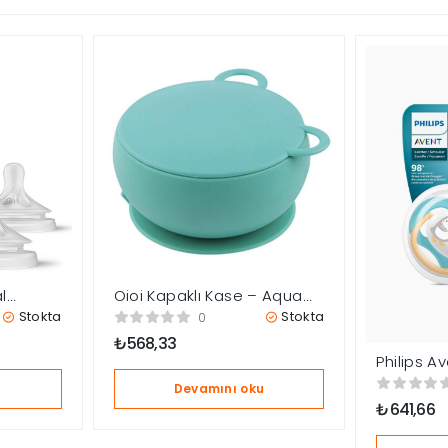
l
Oioi Kapaklı Kase – Aqua
on
Green
Stokta
Stokta
0
3 Ay+
₺
568,33
Philips Av
Animals 2
u
Devamını oku
Unisex
₺
641,66