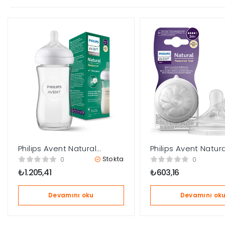
Philips Avent Natural
Philips Avent Natura
Response Cam Biberon 1
Response 2’li Biber
Stokta
0
0
Ay+ 240 ml, Tepkili Biberon
Emziği, 4 Numara, 
₺
1.205,41
₺
603,16
Emziği SCY933/01
Devamını oku
Devamını ok