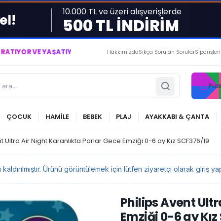
10.000 TL ve üzeri alışverişlerde
el!
500 TL İNDİRİM
 YAŞATIYORUZ ● BİZİMLE DAİMA KÂRDASINIZ...
Hakkımızda
Sıkça Sorulan Sorular
Siparişler
Pua
ÇOCUK
HAMİLE
BEBEK
PLAJ
AYAKKABI & ÇANTA
nt Ultra Air Night Karanlıkta Parlar Gece Emziği 0-6 ay Kız SCF376/19
ldırılmıştır. Ürünü görüntülemek için lütfen ziyaretçi olarak giriş yap
Philips Avent Ult
Emziği 0-6 ay Kız