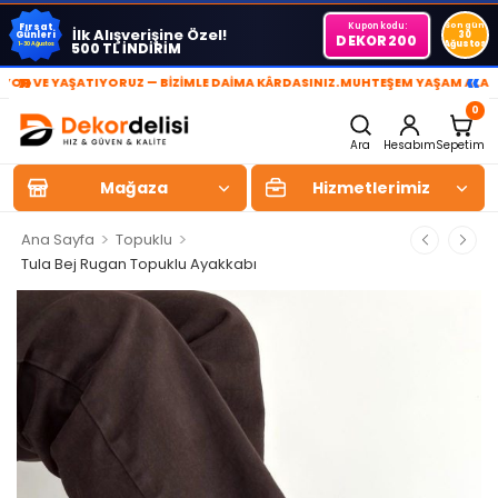
Kupon kodu:
Son gün
Fırsat
İlk Alışverişine Özel!
Günleri
30
DEKOR200
Ağustos
500 TL İNDİRİM
1-30 Ağustos
»
«
 YAŞATIYORUZ — BİZİMLE DAİMA KÂRDASINIZ.
MUHTEŞEM YAŞAM ALANLARI Y
0
Ara
Hesabım
Sepetim
Mağaza
Hizmetlerimiz
>
>
Ana Sayfa
Topuklu
Tula Bej Rugan Topuklu Ayakkabı