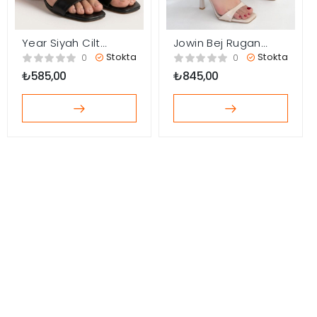
Year Siyah Cilt
Jowin Bej Rugan
Turuncu Detaylı
Topuklu Bilekten
Stokta
Stokta
0
0
Topuklu Ayakkabı
Kemerli Ayakkabı
₺
585,00
₺
845,00