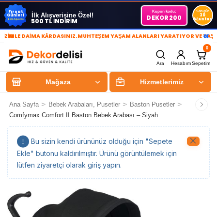
Fırsat
Kupon kodu:
Son gün
İlk Alışverişine Özel!
Günleri
30
DEKOR200
Ağustos
500 TL İNDİRİM
1-30 Ağustos
»
«
LE DAİMA KÂRDASINIZ.
MUHTEŞEM YAŞAM ALANLARI YARATIYOR VE YAŞATIYO
0
Ara
Hesabım
Sepetim
Mağaza
Hizmetlerimiz
>
>
>
Ana Sayfa
Bebek Arabaları, Pusetler
Baston Pusetler
Comfymax Comfort II Baston Bebek Arabası – Siyah
Bu sizin kendi ürününüz olduğu için "Sepete
Ekle" butonu kaldırılmıştır. Ürünü görüntülemek için
lütfen ziyaretçi olarak giriş yapın.