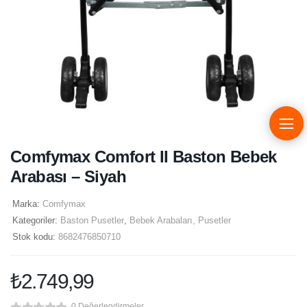
Comfymax Comfort II Baston Bebek
Arabası – Siyah
Marka:
Comfymax
Kategoriler:
Baston Pusetler
,
Bebek Arabaları, Pusetler
Stok kodu:
8682476850710
₺
2.749,99
0 Değerlendirmeler