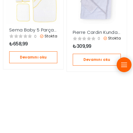
Sema Baby 5 Parça
Pierre Cardin Kundak
Bebek Bornoz Seti –
Stokta
0
Banyo Havlusu – Gri
Stokta
0
Sarı
₺
658,99
₺
309,99
Devamını oku
Devamını oku