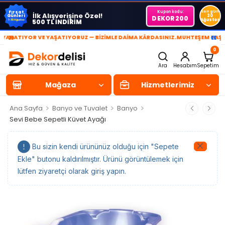
Kupon kodu:
Son gün
Fırsat
İlk Alışverişine Özel!
Günleri
30
DEKOR200
Ağustos
500 TL İNDİRİM
1-30 Ağustos
»
«
RATIYOR VE YAŞATIYORUZ — BİZİMLE DAİMA KÂRDASINIZ.
MUHTEŞEM YAŞAM A
0
Ara
Hesabım
Sepetim
Mağaza
Hizmetlerimiz
>
>
>
Ana Sayfa
Banyo ve Tuvalet
Banyo
Sevi Bebe Sepetli Küvet Ayağı
Bu sizin kendi ürününüz olduğu için "Sepete
Ekle" butonu kaldırılmıştır. Ürünü görüntülemek için
lütfen ziyaretçi olarak giriş yapın.