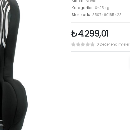
Marka:
Nania
Kategoriler:
0-25 kg
Stok kodu:
3507460185423
₺
4.299,01
0 Değerlendirmeler