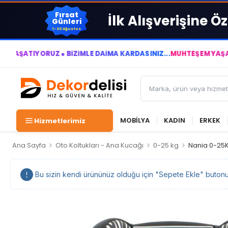
Fırsat
İlk Alışverişine Öz
Günleri
1-30 Ağustos
YORUZ ● BİZİMLE DAİMA KÂRDASINIZ...
MUHTEŞEM YAŞAM ALANLA
MOBİLYA
KADIN
ERKEK
Hizmetlerimiz
>
>
>
Ana Sayfa
Oto Koltukları - Ana Kucağı
0-25 kg
Nania 0-25K
Bu sizin kendi ürününüz olduğu için "Sepete Ekle" butonu ka