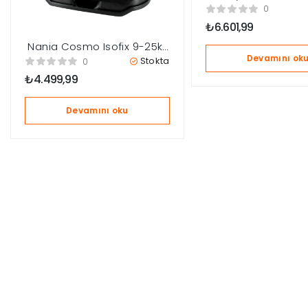
0-25kg Oto Koltuğu
0
Platinium Gray
₺
6.601,99
Nania Cosmo Isofix 9-25kg
Oto Koltuğu – Grey
Devamını ok
Stokta
0
₺
4.499,99
Devamını oku