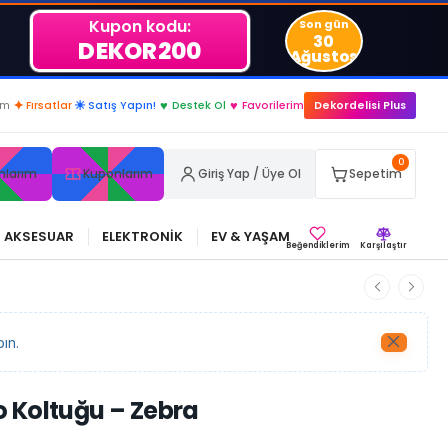
Kupon kodu:
Son gün
30
DEKOR200
Ağustos
.
im
✦
Fırsatlar
☀
Satış Yapın!
♥
Destek Ol
♥
Favorilerim
Dekordelisi Plus
0
nlarım
Kuponlarım
Giriş Yap / Üye Ol
Sepetim
AKSESUAR
ELEKTRONİK
EV & YAŞAM
Beğendiklerim
Karşılaştır
ın.
 Koltuğu – Zebra