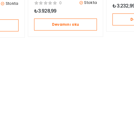
25kg Oto Koltuğu – Black
 –
Stokta
0
Stokta
₺
3.232,9
₺
3.928,99
D
Devamını oku
u