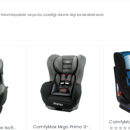
tanımlayabilir veya bu özelliği devre dışı bırakabilirsiniz.
ComfyMax
ComfyMax Migo Primo 0-
Koltuğu –
 Isofixli