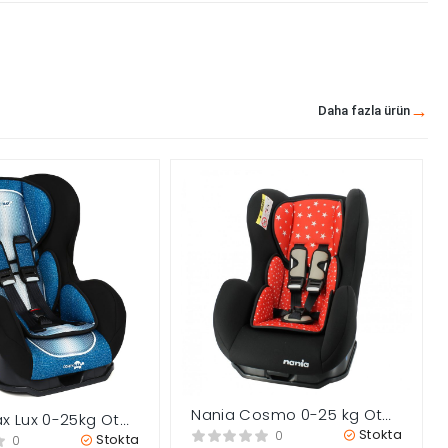
Daha fazla ürün
Nania Cosmo 0-25 kg Oto
 Lux 0-25kg Oto
Koltuğu – Star Red
Stokta
 Skyline Blue
0
Stokta
0