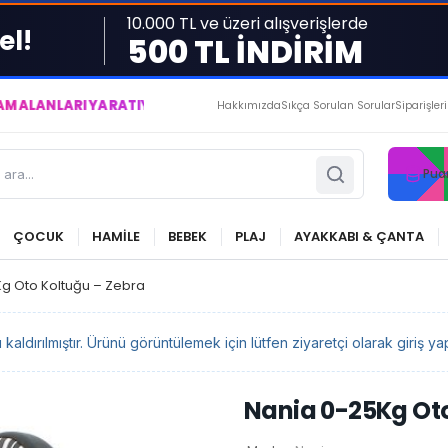
10.000 TL ve üzeri alışverişlerde
el!
500 TL İNDİRİM
RI YARATIYOR VE YAŞATIYORUZ ● BİZİMLE DAİMA KÂRDASINIZ..
Hakkımızda
Sıkça Sorulan Sorular
Siparişler
Pua
ÇOCUK
HAMİLE
BEBEK
PLAJ
AYAKKABI & ÇANTA
g Oto Koltuğu – Zebra
ldırılmıştır. Ürünü görüntülemek için lütfen ziyaretçi olarak giriş yap
Nania 0-25Kg Oto