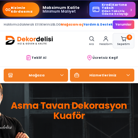
Kredi Kartına
∞
Maksimum Kalite
Bizimle
›
Taksit
Minimum Maliyet
Kârdasınız
Elden Taksitle
Ödeme Kolaylığı
Hakkımızda
Merak Ettikleriniz
BLOG
Mağazanı aç
Yardım & Destek
Yorumlar
0
Ara
Hesabım
Sepetim
Teklif Al
Ücretsiz Keşif
Mağaza
Hizmetlerimiz
Asma Tavan Dekorasyon
Kuaför