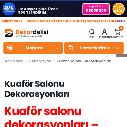
Kupon kodu:
Son gün
Fırsat
İlk Alışverişine Özel!
Günleri
30
DEKOR200
Ağustos
500 TL İNDİRİM
1-30 Ağustos
»
«
IYORUZ — BİZİMLE DAİMA KÂRDASINIZ.
MUHTEŞEM YAŞAM ALANLARI YARATIY
0
Ara
Hesabım
Sepetim
Mağaza
Hizmetlerimiz
>
>
Ana Sayfa
Dekorasyon
Kuaför Salonu Dekorasyonları
Kuaför Salonu
Dekorasyonları
Kuaför salonu
dekorasyonları –