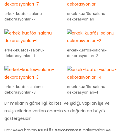
erkek-kuaför-salonu-
erkek-kuafös-salonu-
dekorasyonları-7
dekorasyonları
erkek-kuafös-salonu-
erkek-kuafös-salonu-
dekorasyonları-1
dekorasyonları-2
erkek-kuafös-salonu-
erkek-kuafös-salonu-
dekorasyonları-3
dekorasyonları-4
Bir mekanın görselliği, kalitesi ve şıklığı, yapılan işe ve
müşterilerine verilen önemin ve değerin en büyük
göstergesidir.
Bay veya bayan
kuaför dekorasyon
çalışmaları
ve