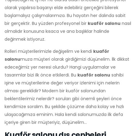
olarak yapılırsa başarıyı elde edebiliriz gerçeğini bilerek
başlamalıyız çalışmalarımıza. Bu hayatın her dalında sabit
bir gerçektir. Bu yüzden profesyonel bir
kuaför salonu
nasıl
olmalıdır konusuna kısaca ve ana başlıklar halinde
değinmek istiyoruz.
Rolleri müşterilerimizle değişelim ve kendi
kuaför
salonu
muza müşteri olarak girdiğimizi düşünelim. İlk dikkat
edeceğimiz yer neresi olurdu? Hangi uygulamalar ve
tasarımlar bizi ilk önce etkilerdi. Bu
kuaför salonu
sahibi
işine ve müşterilerine değer veriyor izlenimi için nelerin
olması gereklidir? Modern bir kuaför salonundan
beklentilerimiz nelerdir? soruları gibi önemli şeyleri önce
kendimize soralım. Bu şekilde çözüme daha kolay ve hızlı
ulaşacağımıza eminim. Hala kendi salonumuzda ilk defa
içeriye giren bir müşteriyiz, düşünelim…
Kuaför salonu dış cepheleri.