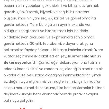
tasarımlarını yaparken çok disiplinli ve bilinçli davranmak
gerekir. Çünkü temiz, hijyenik ve sağlıklı bir ortamın
oluşturulmasının yanı sıra, şık, kaliteli ve görsel olmakta
gerekmektedir. Tüm bu olguların aynı mekanda var
olduğunu sergilemek ve hissettirmek için ise derin
bir dekorasyon tecrübesi ve ekipmanlara sahip olmak
gerekmektedir. 30 yıllık tecrübemize dayanarak şunu
belirtmekte fayda görüyoruz ki, başta kadınlar olmak üzere
kuaför seçiminde ilk dikkat edilen şey,
kuaför salonu
nun
dekorasyonları
dır. Çünkü; eğer dekorasyon onu tatmin
edecek kadar kaliteli ve modern ise, alacağı hizmetinde bir
o kadar güzel ve ustaca olacağına inanmaktadırlar. Şimdi
siz değerli ziyaretçilerimiz ve müşterilerimiz için bir kuaför
salonu nasıl olmalıdır sorusuna, kısa kısa açıklamalar halinde
değinerek sırayla hem ekonomik hemde pratik cevaplar
bulmaya çalışalım;