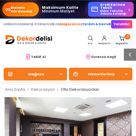
Kredi Kartına
∞
Maksimum Kalite
Bizimle
›
Taksit
Minimum Maliyet
Kârdasınız
Elden Taksitle
Ödeme Kolaylığı
Hakkımızda
Merak Ettikleriniz
BLOG
Mağazanı aç
Yardım & Destek
Yorumlar
0
Ara
Hesabım
Sepetim
Teklif Al
Ücretsiz Keşif
Mağaza
Hizmetlerimiz
>
>
Ana Sayfa
Dekorasyon
Ofis Dekorasyonları