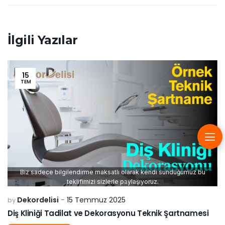
İlgili Yazılar
15
TEM
Biz sadece bilgilendirme maksatlı olarak kendi sunduğumuz bu
teklifimizi sizlerle paylaşıyoruz.
Dekordelisi
15 Temmuz 2025
by
Diş Kliniği Tadilat ve Dekorasyonu Teknik Şartnamesi