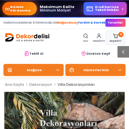
∞
Maksimum Kalite
Bizimle
›
Kredi Kartına
Minimum Maliyet
Taksit İmkânı
Kârdasınız
Hakkımızda
Merak Ettikleriniz
BLOG
Mağazanı aç
Yardım & Destek
Yorumlar
0
Ara
Hesabım
Sepetim
Teklif Al
Ücretsiz Keşif
Mağaza
Hizmetlerimiz
>
>
Ana Sayfa
Dekorasyon
Villa Dekorasyonları