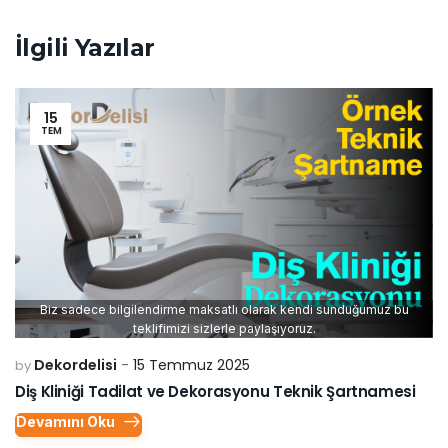
İlgili Yazılar
15
TEM
Biz sadece bilgilendirme maksatlı olarak kendi sunduğumuz bu
teklifimizi sizlerle paylaşıyoruz.
Dekordelisi
15 Temmuz 2025
by
Diş Kliniği Tadilat ve Dekorasyonu Teknik Şartnamesi
Devamını Oku