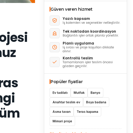
Güven veren hizmet
Yazılı kapsam
İş kalemleri ve seçenekler netleştirilir.
Tek noktadan koordinasyon
ojesi
Bağlantılı işler ortak planla yönetilir.
Planlı uygulama
muz
İş sırası ve proje koşulları dikkate
alınır.
Kontrollü teslim
Tamamlanan işler teslim öncesi
gözden geçirilir.
eras
Popüler fiyatlar
ngi
Ev tadilatı
Mutfak
Banyo
Anahtar teslim ev
Boya badana
 tüm
Asma tavan
Teras kapama
Mimari proje