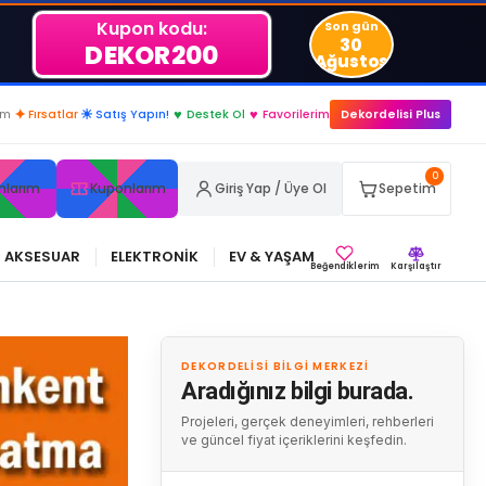
Kupon kodu:
Son gün
30
DEKOR200
Ağustos
im
✦
Fırsatlar
☀
Satış Yapın!
♥
Destek Ol
♥
Favorilerim
Dekordelisi Plus
0
nlarım
Kuponlarım
Giriş Yap / Üye Ol
Sepetim
AKSESUAR
ELEKTRONİK
EV & YAŞAM
Beğendiklerim
Karşılaştır
DEKORDELISI BILGI MERKEZI
Aradığınız bilgi burada.
Projeleri, gerçek deneyimleri, rehberleri
ve güncel fiyat içeriklerini keşfedin.