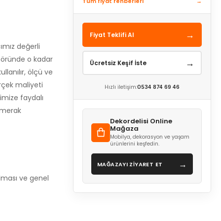
Tüm fiyat rehberleri
→
→
Fiyat Teklifi Al
ımız değerli
töründe o kadar
→
Ücretsiz Keşif İste
lanılır, ölçü ve
erçek maliyeti
Hızlı iletişim:
0534 874 69 46
imize faydalı
m merak
Dekordelisi Online
Mağaza
Mobilya, dekorasyon ve yaşam
ürünlerini keşfedin.
→
MAĞAZAYI ZİYARET ET
lması ve genel