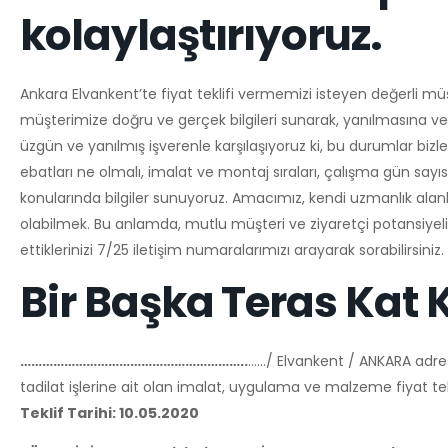
kolaylaştırıyoruz.
Ankara Elvankent’te fiyat teklifi vermemizi isteyen değerli m
müşterimize doğru ve gerçek bilgileri sunarak, yanılmasın
üzgün ve yanılmış işverenle karşılaşıyoruz ki, bu durumlar biz
ebatları ne olmalı, imalat ve montaj sıraları, çalışma gün sayıs
konularında bilgiler sunuyoruz. Amacımız, kendi uzmanlık alanl
olabilmek. Bu anlamda, mutlu müşteri ve ziyaretçi potansiyelim
ettiklerinizi 7/25 iletişim numaralarımızı arayarak sorabilirsiniz
Bir Başka Teras Kat
……………………………………………………..
……/ Elvankent / ANKARA adre
tadilat işlerine ait olan imalat, uygulama ve malzeme fiyat tekl
Teklif Tarihi: 10.05.2020