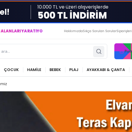
10.000 TL ve üzeri alışverişlerde
el!
500 TL İNDİRİM
ARATIYOR VE YAŞATIYORUZ ● BİZİMLE DAİMA KÂRDASINIZ...
Hakkımızda
Sıkça Sorulan Sorular
Siparişler
Pua
ÇOCUK
HAMİLE
BEBEK
PLAJ
AYAKKABI & ÇANTA
imiz