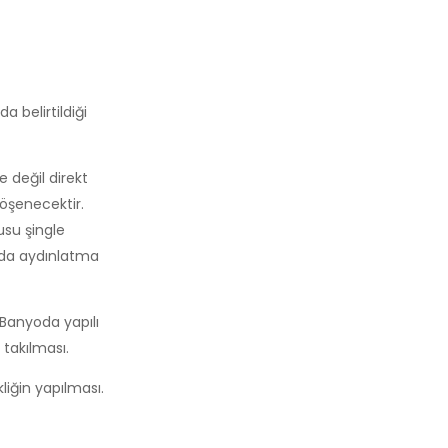
a belirtildiği
e değil direkt
döşenecektir.
usu şingle
yıda aydınlatma
Banyoda yapılı
takılması.
kliğin yapılması.