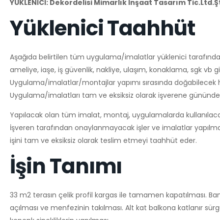
YÜKLENİCİ: Dekordelisi Mimarlık İnşaat Tasarım Tic.Ltd.Ş
Yüklenici Taahhüt
Aşağıda belirtilen tüm uygulama/imalatlar yüklenici tarafından
ameliye, iaşe, iş güvenlik, nakliye, ulaşım, konaklama, sgk vb 
Uygulama/imalatlar/montajlar yapımı sırasında doğabilecek her
Uygulama/imalatları tam ve eksiksiz olarak işverene gününde
Yapılacak olan tüm imalat, montaj, uygulamalarda kullanıla
İşveren tarafından onaylanmayacak işler ve imalatlar yapılmay
işini tam ve eksiksiz olarak teslim etmeyi taahhüt eder.
İşin Tanımı
33 m2 terasın çelik profil kargas ile tamamen kapatılması. Ba
açılması ve menfezinin takılması. Alt kat balkona katlanır sür