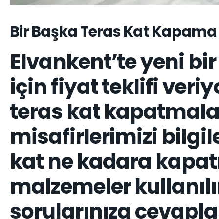
Bir Başka Teras Kat Kapama 
Elvankent’te yeni bi
için fiyat teklifi ve
teras kat kapatmalar
misafirlerimizi bilgi
kat ne kadara kapatıl
malzemeler kullanılı
sorularınıza cevapla