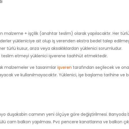
ti
 malzeme + işçilik (anahtar teslim) olarak yapılacaktır. Her türl
giderler yükleniciye ait olup iş verenden ekstra bedel talep edilme
 türlü kusur, arıza veya aksaklıklardan yüklenici sorumludur.
 teslim etmeyi yüklenici işverene taahhüt etmektedir.
cak malzemeler ve tasarımlar
işveren
tarafından seçilecek ve ona
acak ve kullanılmayacaktır. Yüklenici, işe başlama tarihine ve b
nyo duşakabin camının yeni ölçüye göre değiştirilmesi. Banyoda 
gülü cam balkon yapılması. Pvc pencere kanatlarına ve balkon çıkı