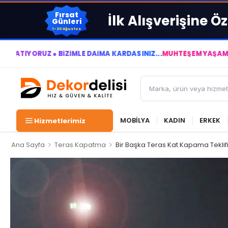
Fırsat
İlk Alışverişine Öz
Günleri
1-30 Ağustos
Z ● BİZİMLE DAİMA KÂRDASINIZ...
MUHTEŞEM YAŞAM ALANLARI Y
MOBİLYA
KADIN
ERKEK
Hizmetlerimiz
>
>
Ana Sayfa
Teras Kapatma
Bir Başka Teras Kat Kapama Teklif