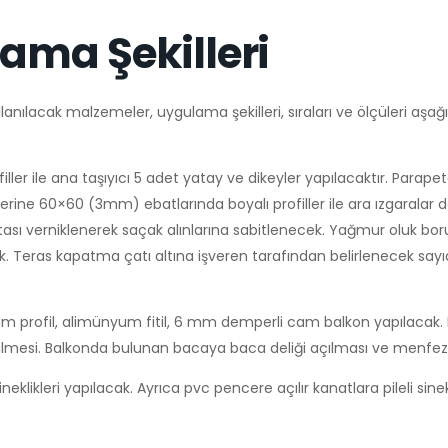
ama Şekilleri
nılacak malzemeler, uygulama şekilleri, sıraları ve ölçüleri aşağıd
ler ile ana taşıyıcı 5 adet yatay ve dikeyler yapılacaktır. Parapet
üzerine 60×60 (3mm) ebatlarında boyalı profiller ile ara ızgaralar 
tası verniklenerek saçak alınlarına sabitlenecek. Yağmur oluk bor
k. Teras kapatma çatı altına işveren tarafından belirlenecek sa
um profil, alimünyum fitil, 6 mm demperli cam balkon yapılacak. 
rilmesi. Balkonda bulunan bacaya baca deliği açılması ve menfez 
neklikleri yapılacak. Ayrıca pvc pencere açılır kanatlara pileli sine