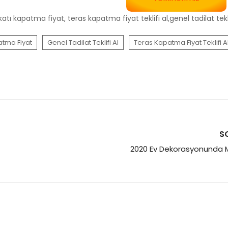
atı kapatma fiyat, teras kapatma fiyat teklifi al,genel tadilat tekli
atma Fiyat
Genel Tadilat Teklifi Al
Teras Kapatma Fiyat Teklifi A
S
2020 Ev Dekorasyonunda M