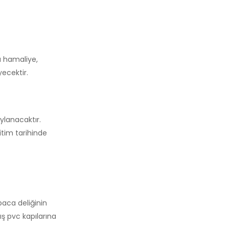
ü hamaliye,
yecektir.
ylanacaktır.
itim tarihinde
baca deliğinin
ş pvc kapılarına