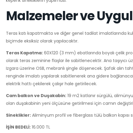
kepenk sinekliklerin yapılması.
Malzemeler ve Uygul
Teras katı kapatmakta ve diğer genel tadilat imalatlarında kulla
biçimde eksiksiz olarak yapılacaktır.
Teras Kapatma:
60X120 (3 mm) ebatlarında boyalı çelik profil
olarak teras zeminine flaşlar ile sabitlenecektir. Ana taşıyıcı 
Izgara üzerine OSB, mebranlı şingle döşenecek. Şafak alın tah
renginde imalatı yapılarak sabitlenerek ana gidere bağlanaca
elektrik hattı çekilerek çalışır hale getirilecek.
Cam balkon ve Duşakabin:
19 m2 katlanır sürgülü, alimüny
olan duşakabinin yeni ölçüsüne getirilmesi için camın değişti
Sineklikler:
Aliminyum profil ve fiberglass tülü balkon kapısı si
İŞİN BEDELİ:
16.000 TL