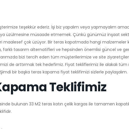
üşterimize teşekkür ederiz. İşi biz yapalım veya yapmayalım amac
a veya üzülmesine müsaade etmemek. Çünkü günümüz inşaat sek
leri maalesef çok üzüyor. Bir teras kapatmada hangi malzemeler kul
ı, farklı tasarım alternatifleri ve hepsinden önemlisi güncel ve g
arımızda bizi tercih eden tüm müşterilerimize ve site ziyaretçiler
izi de arttırmak tek hedefimiz. Fiyat tekliflerimiz ile alakalı tü
. Şimdi bir başka teras kapama fiyat teklifimizi sizlerle paylaşalım.
 Kapama Teklifimiz
sinde bulunan 33 M2 teras katın çelik kargas ile tamamen kapatı
ifidir.