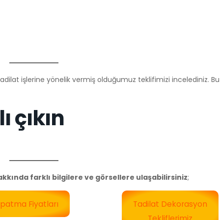
ilat işlerine yönelik vermiş olduğumuz teklifimizi incelediniz. Bu t
lı çıkın
ında farklı bilgilere ve görsellere ulaşabilirsiniz
;
patma Fiyatları
Tadilat Dekorasyon
Tekliflerimiz