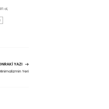
fi al,
l
ONRAKI YAZI
inimalizmin Yeri