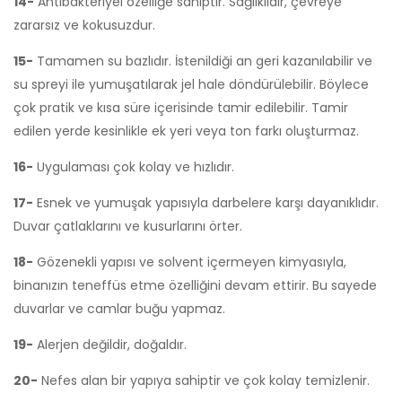
14-
Antibakteriyel özelliğe sahiptir. Sağlıklıdır, çevreye
zararsız ve kokusuzdur.
15-
Tamamen su bazlıdır. İstenildiği an geri kazanılabilir ve
su spreyi ile yumuşatılarak jel hale döndürülebilir. Böylece
çok pratik ve kısa süre içerisinde tamir edilebilir. Tamir
edilen yerde kesinlikle ek yeri veya ton farkı oluşturmaz.
16-
Uygulaması çok kolay ve hızlıdır.
17-
Esnek ve yumuşak yapısıyla darbelere karşı dayanıklıdır.
Duvar çatlaklarını ve kusurlarını örter.
18-
Gözenekli yapısı ve solvent içermeyen kimyasıyla,
binanızın teneffüs etme özelliğini devam ettirir. Bu sayede
duvarlar ve camlar buğu yapmaz.
19-
Alerjen değildir, doğaldır.
20-
Nefes alan bir yapıya sahiptir ve çok kolay temizlenir.