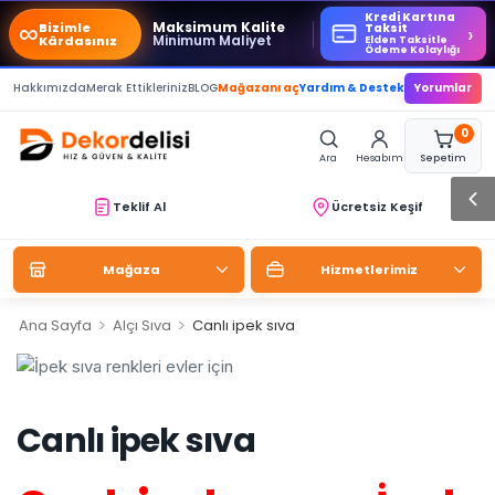
Kredi Kartına
∞
Maksimum Kalite
Bizimle
›
Taksit
Minimum Maliyet
Kârdasınız
Elden Taksitle
Ödeme Kolaylığı
Hakkımızda
Merak Ettikleriniz
BLOG
Mağazanı aç
Yardım & Destek
Yorumlar
0
Ara
Hesabım
Sepetim
Teklif Al
Ücretsiz Keşif
Mağaza
Hizmetlerimiz
>
>
Ana Sayfa
Alçı Sıva
Canlı ipek sıva
Canlı ipek sıva